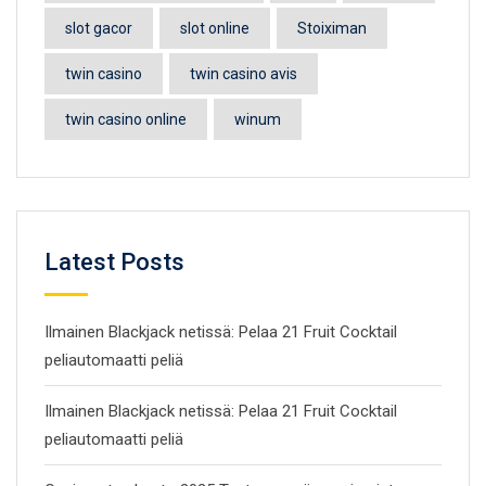
slot gacor
slot online
Stoiximan
twin casino
twin casino avis
twin casino online
winum
Latest Posts
Ilmainen Blackjack netissä: Pelaa 21 Fruit Cocktail
peliautomaatti peliä
Ilmainen Blackjack netissä: Pelaa 21 Fruit Cocktail
peliautomaatti peliä