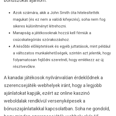
bónuszokat ajánlom.
Azok számára, akik a John Smith óta hitelesítették
magukat (és ez nem a valódi kifejezés), soha nem fog
sikeres különítményt létrehozni.
Manapság a játékosoknak hozzá kell férniük a
csúcskategóriás szórakozáshoz.
A későbbi előléptetések és egyéb juttatások, mint például
a változatos munkalehetőségek, szintén azt jelentik, hogy
folyamatosan fejlődni szeretnél, hogy emlékezz az új
résztvevőkre.
A kanadai játékosok nyilvánvalóan érdeklődnek a
szerencsejáték-webhelyek iránt, hogy a legjobb
ajánlatokat kapják, ezért az online kaszinó
weboldalak rendkívül versenyképesek a
bónuszajánlataikkal kapcsolatban. Soha ne gondold,