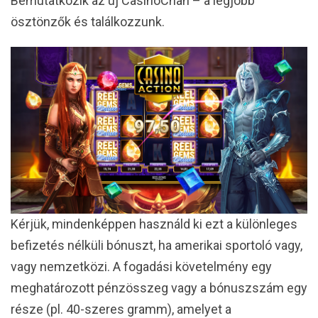
Bemutatkozik az új CasinoChan – a legjobb
ösztönzők és találkozzunk.
Kérjük, mindenképpen használd ki ezt a különleges
befizetés nélküli bónuszt, ha amerikai sportoló vagy,
vagy nemzetközi. A fogadási követelmény egy
meghatározott pénzösszeg vagy a bónuszszám egy
része (pl. 40-szeres gramm), amelyet a