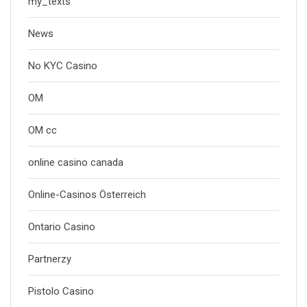
my_texts
News
No KYC Casino
OM
OM cc
online casino canada
Online-Casinos Österreich
Ontario Casino
Partnerzy
Pistolo Casino