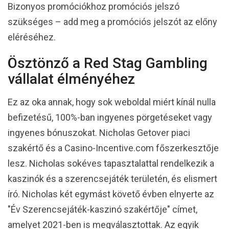
Bizonyos promóciókhoz promóciós jelszó
szükséges – add meg a promóciós jelszót az előny
eléréséhez.
Ösztönző a Red Stag Gambling
vállalat élményéhez
Ez az oka annak, hogy sok weboldal miért kínál nulla
befizetésű, 100%-ban ingyenes pörgetéseket vagy
ingyenes bónuszokat. Nicholas Getover piaci
szakértő és a Casino-Incentive.com főszerkesztője
lesz. Nicholas sokéves tapasztalattal rendelkezik a
kaszinók és a szerencsejáték területén, és elismert
író. Nicholas két egymást követő évben elnyerte az
"Év Szerencsejáték-kaszinó szakértője" címet,
amelyet 2021-ben is megválasztottak. Az egyik