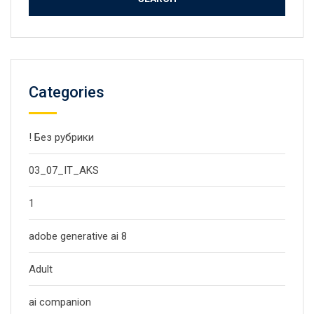
Categories
! Без рубрики
03_07_IT_AKS
1
adobe generative ai 8
Adult
ai companion