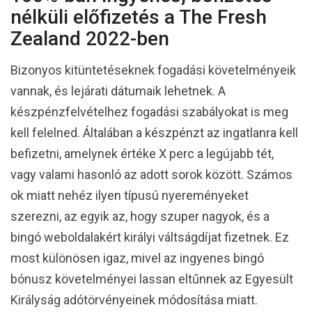
nélküli előfizetés a The Fresh
Zealand 2022-ben
Bizonyos kitüntetéseknek fogadási követelményeik
vannak, és lejárati dátumaik lehetnek. A
készpénzfelvételhez fogadási szabályokat is meg
kell felelned. Általában a készpénzt az ingatlanra kell
befizetni, amelynek értéke X perc a legújabb tét,
vagy valami hasonló az adott sorok között. Számos
ok miatt nehéz ilyen típusú nyereményeket
szerezni, az egyik az, hogy szuper nagyok, és a
bingó weboldalakért királyi váltságdíjat fizetnek. Ez
most különösen igaz, mivel az ingyenes bingó
bónusz követelményei lassan eltűnnek az Egyesült
Királyság adótörvényeinek módosítása miatt.