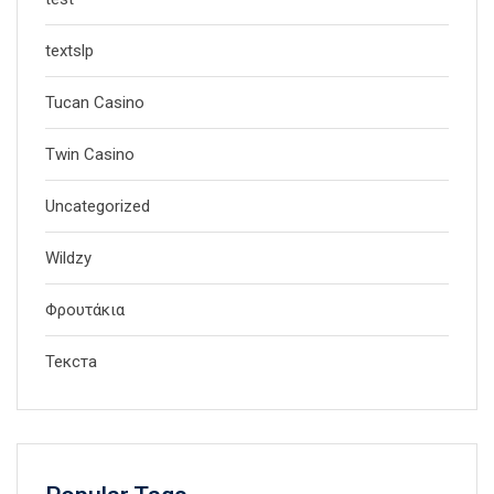
textslp
Tucan Casino
Twin Casino
Uncategorized
Wildzy
Φρουτάκια
Текста