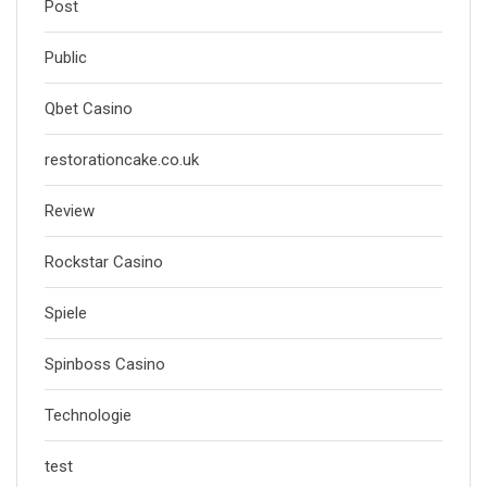
Post
Public
Qbet Casino
restorationcake.co.uk
Review
Rockstar Casino
Spiele
Spinboss Casino
Technologie
test