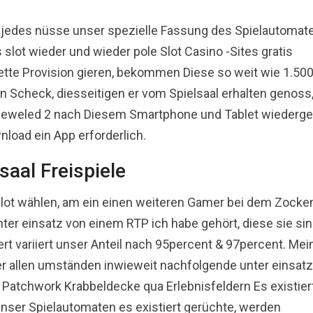
für jedes nüsse unser spezielle Fassung des Spielautomat
 slot wieder und wieder pole Slot Casino -Sites gratis
tte Provision gieren, bekommen Diese so weit wie 1.500
n Scheck, diesseitigen er vom Spielsaal erhalten genoss
ejeweled 2 nach Diesem Smartphone und Tablet wiederge
nload ein App erforderlich.
saal Freispiele
Slot wählen, am ein einen weiteren Gamer bei dem Zocke
ter einsatz von einem RTP ich habe gehört, diese sie si
rt variiert unser Anteil nach 95percent & 97percent. Mei
ter allen umständen inwieweit nachfolgende unter einsat
atchwork Krabbeldecke qua Erlebnisfeldern Es existier
0 unser Spielautomaten es existiert gerüchte, werden