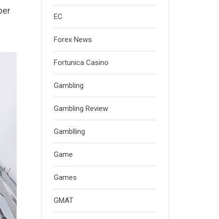
ber
EC
Forex News
Fortunica Casino
Gambling
Gambling Review
Gamblling
Game
Games
GMAT