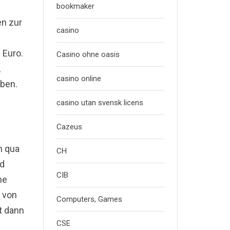
bookmaker
en zur
casino
 Euro.
Casino ohne oasis
,
casino online
ben.
casino utan svensk licens
Cazeus
n qua
CH
nd
CIB
ne
z von
Computers, Games
t dann
CSE