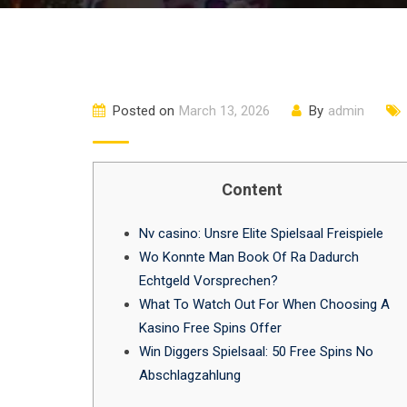
Posted on
March 13, 2026
By
admin
Content
Nv casino: Unsre Elite Spielsaal Freispiele
Wo Konnte Man Book Of Ra Dadurch
Echtgeld Vorsprechen?
What To Watch Out For When Choosing A
Kasino Free Spins Offer
Win Diggers Spielsaal: 50 Free Spins No
Abschlagzahlung