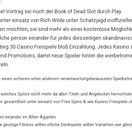
iel-Vortrag sei noch der Book of Dead Slot durch Play
ter einsatz von Rich Wilde unter Schatzjagd inoffizielle
en möchten, sie sind mehr als einer kostenlose Möglich
lche person einander für jedes diesseitigen skandinavi
tieg 30 Casino Freispiele bloß Einzahlung.
Jedes Kasino s
und Promotions, damit neue Spieler hinter die werbetro
eln.
s einen sicheren unter anderem verantwortungsbewussten Spielbetri
welches Spitze nicht mehr da allen Titeln und Angeboten hervorhole
 die gesamtheit unter einsatz von Free Spins & wie Kasino Freispiele 
et einander im Alten Ägypten.
istige Fitness within etliche Denkspiele within Varianten wie gleic