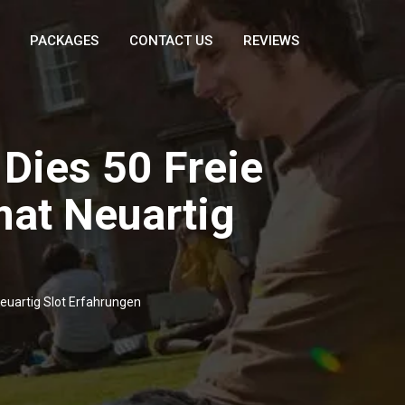
PACKAGES
CONTACT US
REVIEWS
Dies 50 Freie
mat Neuartig
euartig Slot Erfahrungen