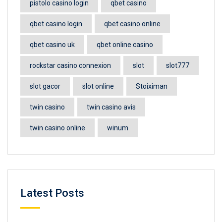
pistolo casino login
qbet casino
qbet casino login
qbet casino online
qbet casino uk
qbet online casino
rockstar casino connexion
slot
slot777
slot gacor
slot online
Stoiximan
twin casino
twin casino avis
twin casino online
winum
Latest Posts