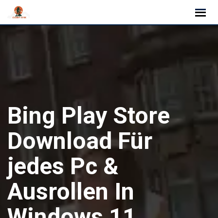
Skip
to
content
Bing Play Store
Download Für
jedes Pc &
Ausrollen In
Windows 11