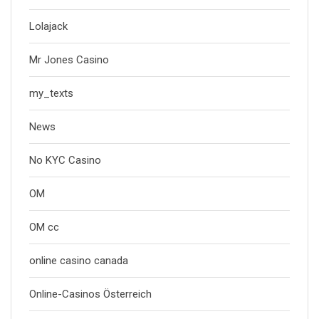
Lolajack
Mr Jones Casino
my_texts
News
No KYC Casino
OM
OM cc
online casino canada
Online-Casinos Österreich