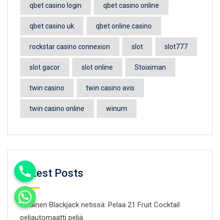
qbet casino login
qbet casino online
qbet casino uk
qbet online casino
rockstar casino connexion
slot
slot777
slot gacor
slot online
Stoiximan
twin casino
twin casino avis
twin casino online
winum
Latest Posts
Ilmainen Blackjack netissä: Pelaa 21 Fruit Cocktail
peliautomaatti peliä