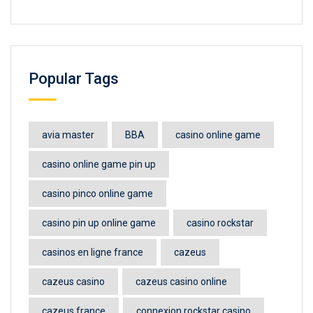
Popular Tags
avia master
BBA
casino online game
casino online game pin up
casino pinco online game
casino pin up online game
casino rockstar
casinos en ligne france
cazeus
cazeus casino
cazeus casino online
cazeus france
connexion rockstar casino