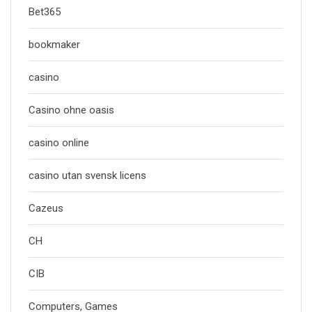
Bet365
bookmaker
casino
Casino ohne oasis
casino online
casino utan svensk licens
Cazeus
CH
CIB
Computers, Games