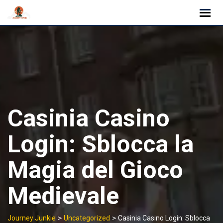
Skip
to
content
Casinia Casino
Login: Sblocca la
Magia del Gioco
Medievale
>
>
Journey Junkie
Uncategorized
Casinia Casino Login: Sblocca