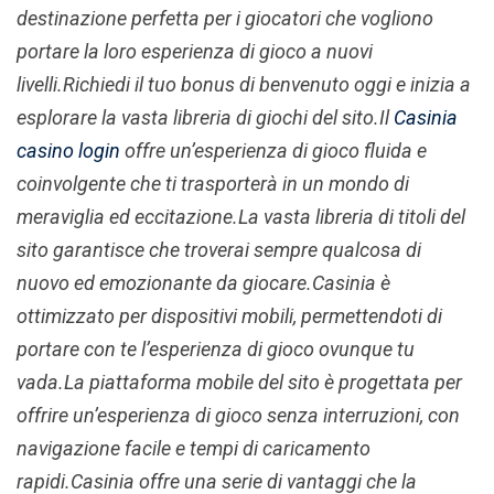
destinazione perfetta per i giocatori che vogliono
portare la loro esperienza di gioco a nuovi
livelli.
Richiedi il tuo bonus di benvenuto oggi e inizia a
esplorare la vasta libreria di giochi del sito.
Il
Casinia
casino login
offre un’esperienza di gioco fluida e
coinvolgente che ti trasporterà in un mondo di
meraviglia ed eccitazione.
La vasta libreria di titoli del
sito garantisce che troverai sempre qualcosa di
nuovo ed emozionante da giocare.
Casinia è
ottimizzato per dispositivi mobili, permettendoti di
portare con te l’esperienza di gioco ovunque tu
vada.
La piattaforma mobile del sito è progettata per
offrire un’esperienza di gioco senza interruzioni, con
navigazione facile e tempi di caricamento
rapidi.
Casinia offre una serie di vantaggi che la