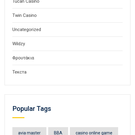
Tucan Casino
Twin Casino
Uncategorized
Wildzy
Φρουτάκια
Текста
Popular Tags
avia master
BBA
casino online game