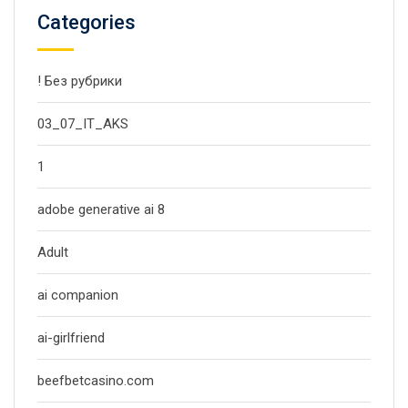
Categories
! Без рубрики
03_07_IT_AKS
1
adobe generative ai 8
Adult
ai companion
ai-girlfriend
beefbetcasino.com