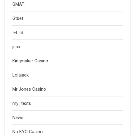
GMAT
Gtbet
IELTS
jeux
Kingmaker Casino
Lolajack
Mr Jones Casino
my_texts
News
No KYC Casino