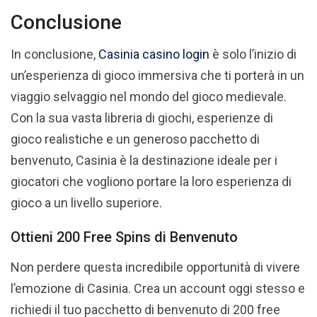
Conclusione
In conclusione,
Casinia casino login
è solo l’inizio di
un’esperienza di gioco immersiva che ti porterà in un
viaggio selvaggio nel mondo del gioco medievale.
Con la sua vasta libreria di giochi, esperienze di
gioco realistiche e un generoso pacchetto di
benvenuto, Casinia è la destinazione ideale per i
giocatori che vogliono portare la loro esperienza di
gioco a un livello superiore.
Ottieni 200 Free Spins di Benvenuto
Non perdere questa incredibile opportunità di vivere
l’emozione di Casinia. Crea un account oggi stesso e
richiedi il tuo pacchetto di benvenuto di 200 free