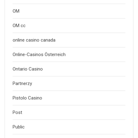
OM
OM cc
online casino canada
Online-Casinos Österreich
Ontario Casino
Partnerzy
Pistolo Casino
Post
Public