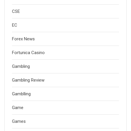
CSE
EC
Forex News
Fortunica Casino
Gambling
Gambling Review
Gamblling
Game
Games