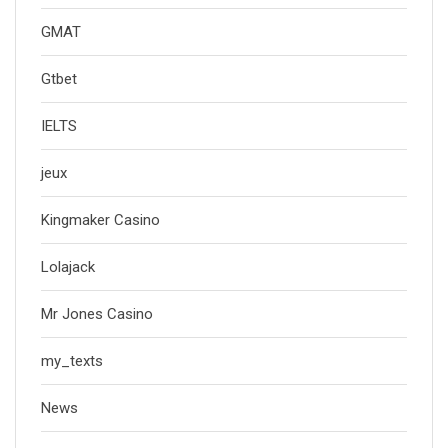
GMAT
Gtbet
IELTS
jeux
Kingmaker Casino
Lolajack
Mr Jones Casino
my_texts
News