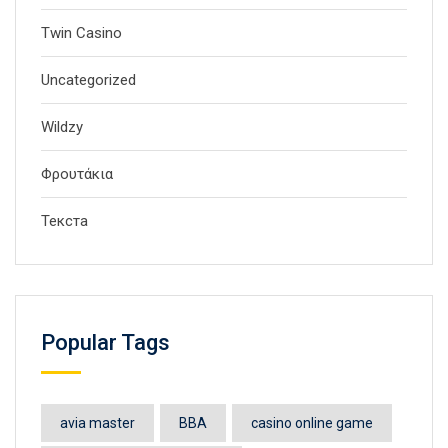
Twin Casino
Uncategorized
Wildzy
Φρουτάκια
Текста
Popular Tags
avia master
BBA
casino online game