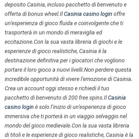
deposito Casinia, incluso pacchetto di benvenuto e
offerta di bonus wheel.
Il
Casinia casino login
offre
un’esperienza di gioco fluida e coinvolgente che ti
trasporterà in un mondo di meraviglia ed
eccitazione.
Con la sua vasta libreria di giochi e le
esperienze di gioco realistiche, Casinia è la
destinazione definitiva per i giocatori che vogliono
portare il loro gioco a nuovi livelli.
Non perdere questa
incredibile opportunità di vivere l’emozione di Casinia.
Crea un account oggi stesso e richiedi il tuo
pacchetto di benvenuto di 200 free spins.
Il
Casinia
casino login
è solo l’inizio di un’esperienza di gioco
immersiva che ti porterà in un viaggio selvaggio nel
mondo del gioco medievale.
Con la sua vasta libreria
di titoli e le esperienze di gioco realistiche, Casinia è la