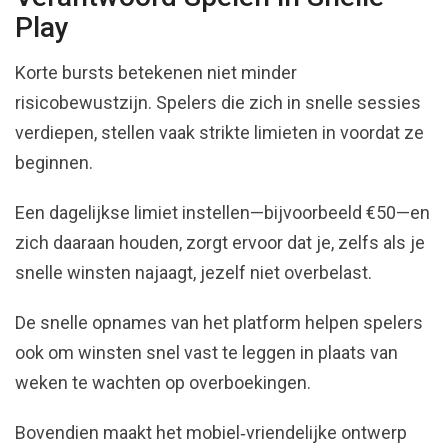
Play
Korte bursts betekenen niet minder
risicobewustzijn. Spelers die zich in snelle sessies
verdiepen, stellen vaak strikte limieten in voordat ze
beginnen.
Een dagelijkse limiet instellen—bijvoorbeeld €50—en
zich daaraan houden, zorgt ervoor dat je, zelfs als je
snelle winsten najaagt, jezelf niet overbelast.
De snelle opnames van het platform helpen spelers
ook om winsten snel vast te leggen in plaats van
weken te wachten op overboekingen.
Bovendien maakt het mobiel‑vriendelijke ontwerp