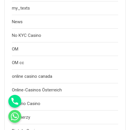
my_texts
News
No KYC Casino
OM
OM cc
online casino canada
Online-Casinos Österreich
Ontario Casino
Partnerzy