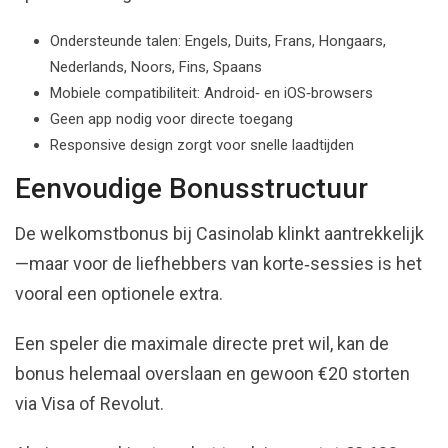
Ondersteunde talen: Engels, Duits, Frans, Hongaars,
Nederlands, Noors, Fins, Spaans
Mobiele compatibiliteit: Android‑ en iOS‑browsers
Geen app nodig voor directe toegang
Responsive design zorgt voor snelle laadtijden
Eenvoudige Bonusstructuur
De welkomstbonus bij Casinolab klinkt aantrekkelijk
—maar voor de liefhebbers van korte‑sessies is het
vooral een optionele extra.
Een speler die maximale directe pret wil, kan de
bonus helemaal overslaan en gewoon €20 storten
via Visa of Revolut.