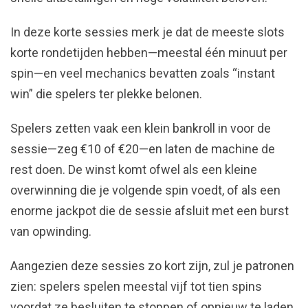
In deze korte sessies merk je dat de meeste slots
korte rondetijden hebben—meestal één minuut per
spin—en veel mechanics bevatten zoals “instant
win” die spelers ter plekke belonen.
Spelers zetten vaak een klein bankroll in voor de
sessie—zeg €10 of €20—en laten de machine de
rest doen. De winst komt ofwel als een kleine
overwinning die je volgende spin voedt, of als een
enorme jackpot die de sessie afsluit met een burst
van opwinding.
Aangezien deze sessies zo kort zijn, zul je patronen
zien: spelers spelen meestal vijf tot tien spins
voordat ze besluiten te stoppen of opnieuw te laden.