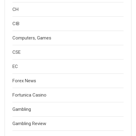
CH
CIB
Computers, Games
CSE
EC
Forex News
Fortunica Casino
Gambling
Gambling Review