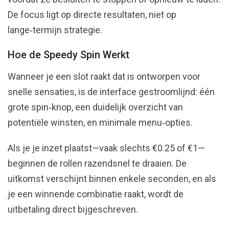
De focus ligt op directe resultaten, niet op
lange‑termijn strategie.
Hoe de Speedy Spin Werkt
Wanneer je een slot raakt dat is ontworpen voor
snelle sensaties, is de interface gestroomlijnd: één
grote spin‑knop, een duidelijk overzicht van
potentiële winsten, en minimale menu‑opties.
Als je je inzet plaatst—vaak slechts €0.25 of €1—
beginnen de rollen razendsnel te draaien. De
uitkomst verschijnt binnen enkele seconden, en als
je een winnende combinatie raakt, wordt de
uitbetaling direct bijgeschreven.