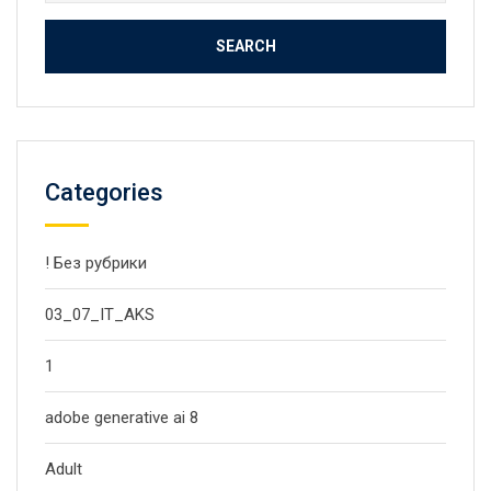
for:
Categories
! Без рубрики
03_07_IT_AKS
1
adobe generative ai 8
Adult