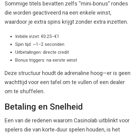
Sommige titels bevatten zelfs “mini‑bonus” rondes
die worden geactiveerd na een enkele winst,
waardoor je extra spins krijgt zonder extra inzetten.
Initiële inzet: €0.25–€1
Spin tijd: ~1–2 seconden
Uitbetalingen: directe credit
Bonus triggers: na eerste winst
Deze structuur houdt de adrenaline hoog—er is geen
wachttijd voor een tafel om te vullen of een dealer
om te shuffelen.
Betaling en Snelheid
Een van de redenen waarom Casinolab uitblinkt voor
spelers die van korte‑duur spelen houden, is het