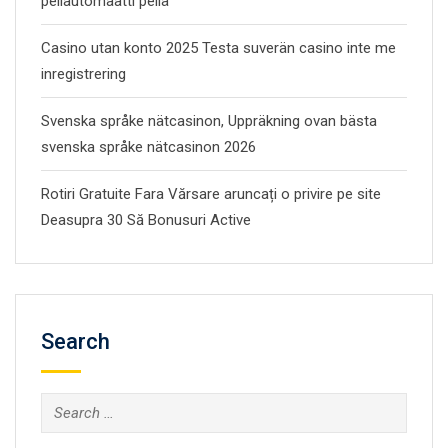
peliautomaatti peliä
Casino utan konto 2025 Testa suverän casino inte me
inregistrering
Svenska språke nätcasinon, Uppräkning ovan bästa
svenska språke nätcasinon 2026
Rotiri Gratuite Fara Vărsare aruncați o privire pe site
Deasupra 30 Să Bonusuri Active
Search
Search
for: