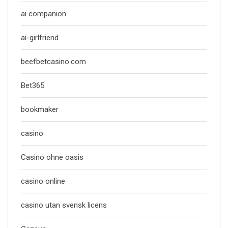
ai companion
ai-girlfriend
beefbetcasino.com
Bet365
bookmaker
casino
Casino ohne oasis
casino online
casino utan svensk licens