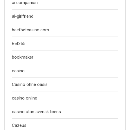
ai companion
ai-girlfriend
beefbetcasino.com
Bet365
bookmaker
casino
Casino ohne oasis
casino online
casino utan svensk licens
Cazeus