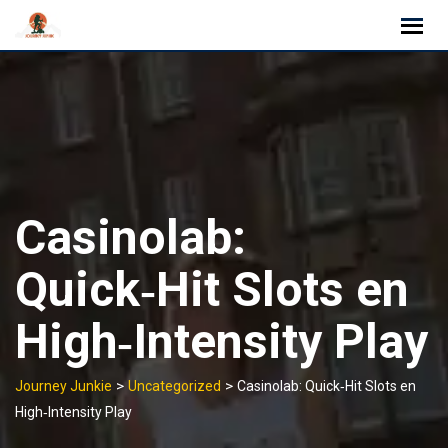
Skip
to
content
Casinolab:
Quick‑Hit Slots en
High‑Intensity Play
>
>
Journey Junkie
Uncategorized
Casinolab: Quick‑Hit Slots en
High‑Intensity Play