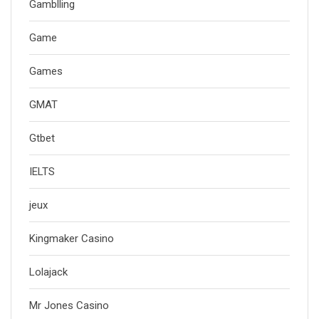
Gamblling
Game
Games
GMAT
Gtbet
IELTS
jeux
Kingmaker Casino
Lolajack
Mr Jones Casino