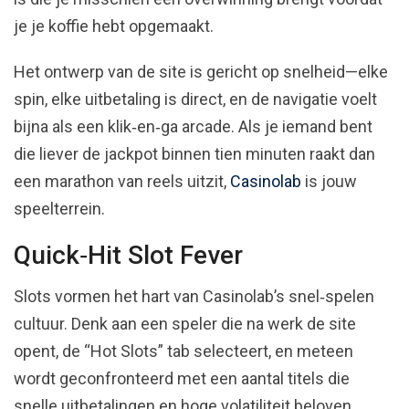
je je koffie hebt opgemaakt.
Het ontwerp van de site is gericht op snelheid—elke
spin, elke uitbetaling is direct, en de navigatie voelt
bijna als een klik‑en‑ga arcade. Als je iemand bent
die liever de jackpot binnen tien minuten raakt dan
een marathon van reels uitzit,
Casinolab
is jouw
speelterrein.
Quick‑Hit Slot Fever
Slots vormen het hart van Casinolab’s snel‑spelen
cultuur. Denk aan een speler die na werk de site
opent, de “Hot Slots” tab selecteert, en meteen
wordt geconfronteerd met een aantal titels die
snelle uitbetalingen en hoge volatiliteit beloven.