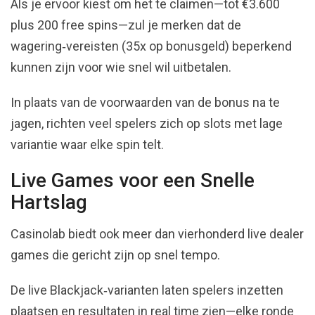
Als je ervoor kiest om het te claimen—tot €3.600
plus 200 free spins—zul je merken dat de
wagering‑vereisten (35x op bonusgeld) beperkend
kunnen zijn voor wie snel wil uitbetalen.
In plaats van de voorwaarden van de bonus na te
jagen, richten veel spelers zich op slots met lage
variantie waar elke spin telt.
Live Games voor een Snelle
Hartslag
Casinolab biedt ook meer dan vierhonderd live dealer
games die gericht zijn op snel tempo.
De live Blackjack‑varianten laten spelers inzetten
plaatsen en resultaten in real time zien—elke ronde