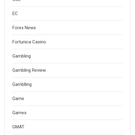
EC
Forex News
Fortunica Casino
Gambling
Gambling Review
Gamblling
Game
Games
GMAT