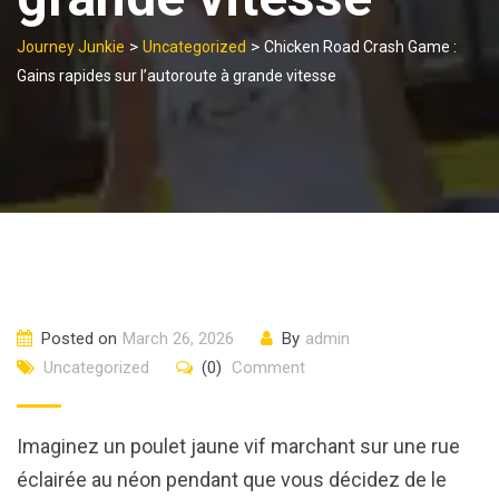
>
>
Journey Junkie
Uncategorized
Chicken Road Crash Game :
Gains rapides sur l’autoroute à grande vitesse
Posted on
March 26, 2026
By
admin
Uncategorized
(0)
Comment
Imaginez un poulet jaune vif marchant sur une rue
éclairée au néon pendant que vous décidez de le