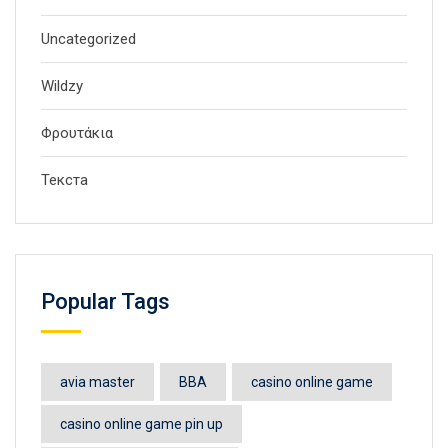
Uncategorized
Wildzy
Φρουτάκια
Текста
Popular Tags
avia master
BBA
casino online game
casino online game pin up