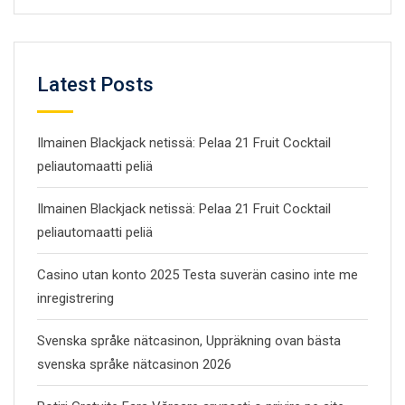
Latest Posts
Ilmainen Blackjack netissä: Pelaa 21 Fruit Cocktail
peliautomaatti peliä
Ilmainen Blackjack netissä: Pelaa 21 Fruit Cocktail
peliautomaatti peliä
Casino utan konto 2025 Testa suverän casino inte me
inregistrering
Svenska språke nätcasinon, Uppräkning ovan bästa
svenska språke nätcasinon 2026