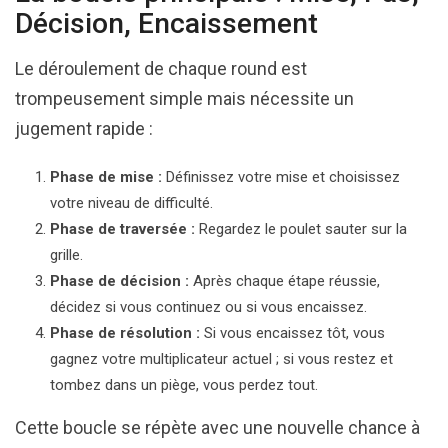
Décision, Encaissement
Le déroulement de chaque round est
trompeusement simple mais nécessite un
jugement rapide :
Phase de mise :
Définissez votre mise et choisissez
votre niveau de difficulté.
Phase de traversée :
Regardez le poulet sauter sur la
grille.
Phase de décision :
Après chaque étape réussie,
décidez si vous continuez ou si vous encaissez.
Phase de résolution :
Si vous encaissez tôt, vous
gagnez votre multiplicateur actuel ; si vous restez et
tombez dans un piège, vous perdez tout.
Cette boucle se répète avec une nouvelle chance à