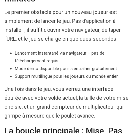
Le premier obstacle pour un nouveau joueur est
simplement de lancer le jeu. Pas d’application à
installer ; il suffit d’ouvrir votre navigateur, de taper
l’URL, et le jeu se charge en quelques secondes.
Lancement instantané via navigateur – pas de
téléchargement requis.
Mode démo disponible pour s’entraîner gratuitement.
Support multilingue pour les joueurs du monde entier.
Une fois dans le jeu, vous verrez une interface
épurée avec votre solde actuel, la taille de votre mise
choisie, et un grand compteur de multiplicateur qui
grimpe à mesure que le poulet avance.
La boucle principale : Mise, Pas,