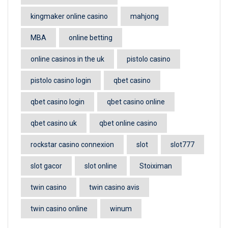
kingmaker online casino
mahjong
MBA
online betting
online casinos in the uk
pistolo casino
pistolo casino login
qbet casino
qbet casino login
qbet casino online
qbet casino uk
qbet online casino
rockstar casino connexion
slot
slot777
slot gacor
slot online
Stoiximan
twin casino
twin casino avis
twin casino online
winum