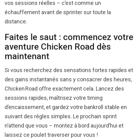
vos sessions réelles – c’est comme un
échauffement avant de sprinter sur toute la
distance.
Faites le saut : commencez votre
aventure Chicken Road dès
maintenant
Si vous recherchez des sensations fortes rapides et
des gains instantanés sans y consacrer des heures,
Chicken Road offre exactement cela. Lancez des
sessions rapides, maîtrisez votre timing
d’encaissement, et gardez votre bankroll stable en
suivant des règles simples. Le prochain sprint
n’attend que vous – montez à bord aujourd’hui et
laissez ce poulet traverser pour vous !