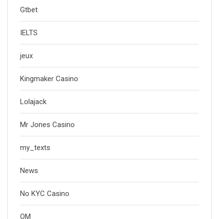
Gtbet
IELTS
jeux
Kingmaker Casino
Lolajack
Mr Jones Casino
my_texts
News
No KYC Casino
OM