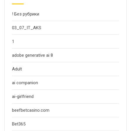
! Без рубрики
03_07_IT_AKS
1
adobe generative ai 8
Adult
ai companion
ai-girlfriend
beefbetcasino.com
Bet365