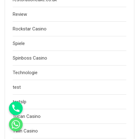
Review
Rockstar Casino
Spiele
Spinboss Casino
Technologie
test
textslp
Tucan Casino
Twin Casino