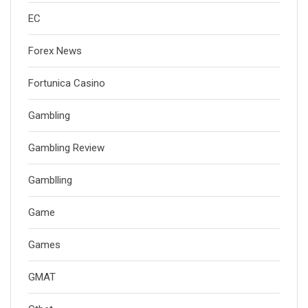
EC
Forex News
Fortunica Casino
Gambling
Gambling Review
Gamblling
Game
Games
GMAT