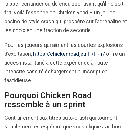
laisser continuer ou de encaisser avant qu’il ne soit
frit. Voilà l’essence de Chicken Road – un jeu de
casino de style crash qui prospère sur l’adrénaline et
les choix en une fraction de seconde.
Pour les joueurs qui aiment les courtes explosions
d’excitation,
https://chickenroadjeu.fr/fr-fr/
offre un
accès instantané à cette expérience à haute
intensité sans téléchargement ni inscription
fastidieuse.
Pourquoi Chicken Road
ressemble à un sprint
Contrairement aux titres auto‑crash qui tournent
simplement en espérant que vous cliquiez au bon