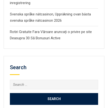
inregistrering
Svenska språke nätcasinon, Uppräkning ovan bästa
svenska språke nätcasinon 2026
Rotiri Gratuite Fara Vărsare aruncați o privire pe site
Deasupra 30 Să Bonusuri Active
Search
Search
for: