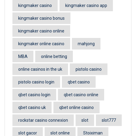
kingmaker casino
kingmaker casino app
kingmaker casino bonus
kingmaker casino online
kingmaker online casino
mahjong
MBA
online betting
online casinos in the uk
pistolo casino
pistolo casino login
qbet casino
qbet casino login
qbet casino online
qbet casino uk
qbet online casino
rockstar casino connexion
slot
slot777
slot gacor
slot online
Stoiximan