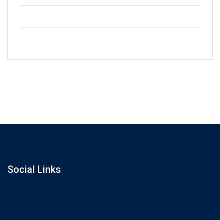
+2123 5900036
info@gmail.com
Social Links