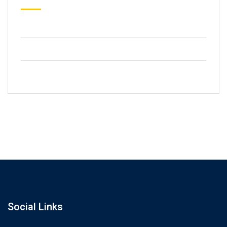
59 Street, Newyork City
+2123 5900036
info@gmail.com
Social Links