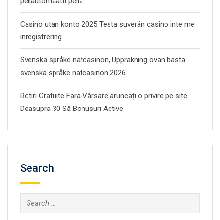
peliautomaatti peliä
Casino utan konto 2025 Testa suverän casino inte me
inregistrering
Svenska språke nätcasinon, Uppräkning ovan bästa
svenska språke nätcasinon 2026
Rotiri Gratuite Fara Vărsare aruncați o privire pe site
Deasupra 30 Să Bonusuri Active
Search
Search
for: