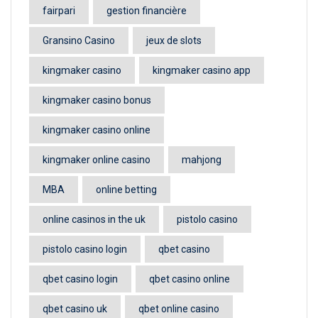
fairpari
gestion financière
Gransino Casino
jeux de slots
kingmaker casino
kingmaker casino app
kingmaker casino bonus
kingmaker casino online
kingmaker online casino
mahjong
MBA
online betting
online casinos in the uk
pistolo casino
pistolo casino login
qbet casino
qbet casino login
qbet casino online
qbet casino uk
qbet online casino