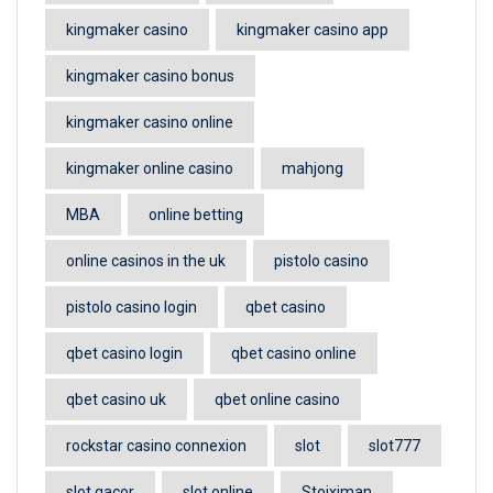
kingmaker casino
kingmaker casino app
kingmaker casino bonus
kingmaker casino online
kingmaker online casino
mahjong
MBA
online betting
online casinos in the uk
pistolo casino
pistolo casino login
qbet casino
qbet casino login
qbet casino online
qbet casino uk
qbet online casino
rockstar casino connexion
slot
slot777
slot gacor
slot online
Stoiximan