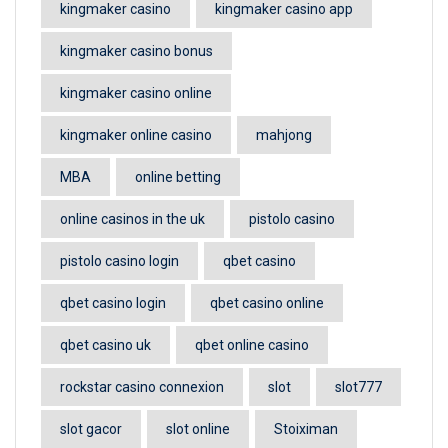
kingmaker casino
kingmaker casino app
kingmaker casino bonus
kingmaker casino online
kingmaker online casino
mahjong
MBA
online betting
online casinos in the uk
pistolo casino
pistolo casino login
qbet casino
qbet casino login
qbet casino online
qbet casino uk
qbet online casino
rockstar casino connexion
slot
slot777
slot gacor
slot online
Stoiximan