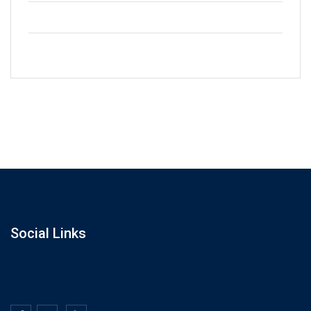
+2123 5900036
info@gmail.com
Social Links