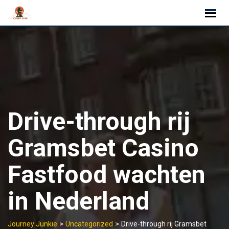
Skip
to
content
Drive-through rij
Gramsbet Casino
Fastfood wachten
in Nederland
>
>
Journey Junkie
Uncategorized
Drive-through rij Gramsbet