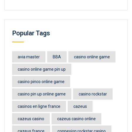
Popular Tags
avia master
BBA
casino online game
casino online game pin up
casino pinco online game
casino pin up online game
casino rockstar
casinos en ligne france
cazeus
cazeus casino
cazeus casino online
cazeus france
connexion rockstar casino