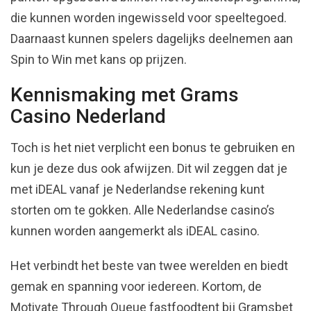
die kunnen worden ingewisseld voor speeltegoed.
Daarnaast kunnen spelers dagelijks deelnemen aan
Spin to Win met kans op prijzen.
Kennismaking met Grams
Casino Nederland
Toch is het niet verplicht een bonus te gebruiken en
kun je deze dus ook afwijzen. Dit wil zeggen dat je
met iDEAL vanaf je Nederlandse rekening kunt
storten om te gokken. Alle Nederlandse casino’s
kunnen worden aangemerkt als iDEAL casino.
Het verbindt het beste van twee werelden en biedt
gemak en spanning voor iedereen. Kortom, de
Motivate Through Queue fastfoodtent bij Gramsbet