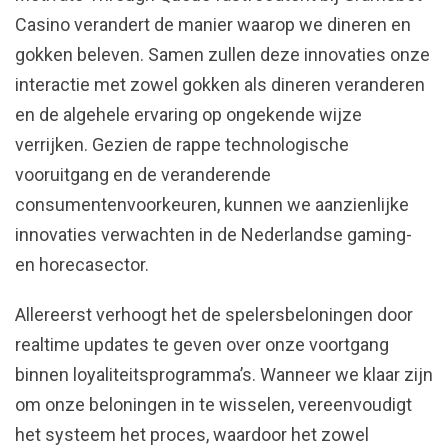
Casino verandert de manier waarop we dineren en
gokken beleven. Samen zullen deze innovaties onze
interactie met zowel gokken als dineren veranderen
en de algehele ervaring op ongekende wijze
verrijken. Gezien de rappe technologische
vooruitgang en de veranderende
consumentenvoorkeuren, kunnen we aanzienlijke
innovaties verwachten in de Nederlandse gaming-
en horecasector.
Allereerst verhoogt het de spelersbeloningen door
realtime updates te geven over onze voortgang
binnen loyaliteitsprogramma’s. Wanneer we klaar zijn
om onze beloningen in te wisselen, vereenvoudigt
het systeem het proces, waardoor het zowel