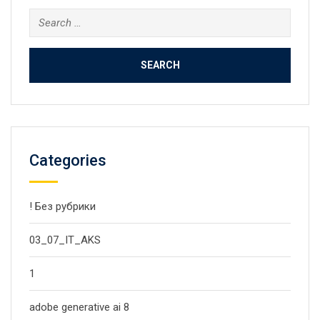
Search
for:
Categories
! Без рубрики
03_07_IT_AKS
1
adobe generative ai 8