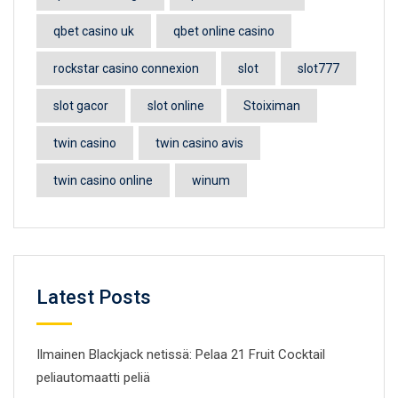
qbet casino uk
qbet online casino
rockstar casino connexion
slot
slot777
slot gacor
slot online
Stoiximan
twin casino
twin casino avis
twin casino online
winum
Latest Posts
Ilmainen Blackjack netissä: Pelaa 21 Fruit Cocktail
peliautomaatti peliä