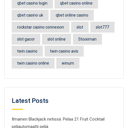
qbet casino login
qbet casino online
qbet casino uk
qbet online casino
rockstar casino connexion
slot
slot777
slot gacor
slot online
Stoiximan
twin casino
twin casino avis
twin casino online
winum
Latest Posts
Ilmainen Blackjack netissä: Pelaa 21 Fruit Cocktail
peliautomaatti peliä