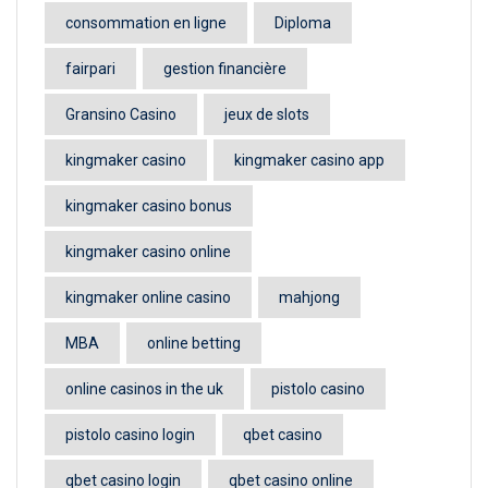
consommation en ligne
Diploma
fairpari
gestion financière
Gransino Casino
jeux de slots
kingmaker casino
kingmaker casino app
kingmaker casino bonus
kingmaker casino online
kingmaker online casino
mahjong
MBA
online betting
online casinos in the uk
pistolo casino
pistolo casino login
qbet casino
qbet casino login
qbet casino online