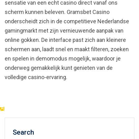
sensatie van een echt casino direct vanaf ons
scherm kunnen beleven. Gramsbet Casino
onderscheidt zich in de competitieve Nederlandse
gamingmarkt met zijn vernieuwende aanpak van
online gokken. De interface past zich aan kleinere
schermen aan, laadt snel en maakt filteren, zoeken
en spelen in demomodus mogelijk, waardoor je
onderweg gemakkelijk kunt genieten van de
volledige casino-ervaring.
Search