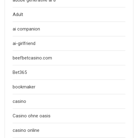
adobe generative ai 8
Adult
ai companion
ai-girlfriend
beefbetcasino.com
Bet365
bookmaker
casino
Casino ohne oasis
casino online