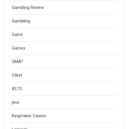
Gambling Review
Gamblling
Game
Games
GMAT
Gtbet
IELTS
jeux
Kingmaker Casino