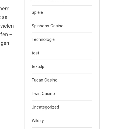
inem
Spiele
t as
 vielen
Spinboss Casino
ffen –
Technologie
ngen
test
textslp
Tucan Casino
Twin Casino
Uncategorized
Wildzy