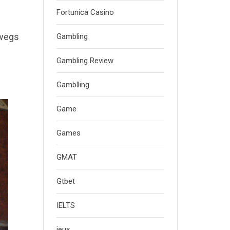
Fortunica Casino
swegs
Gambling
Gambling Review
Gamblling
Game
Games
GMAT
Gtbet
IELTS
jeux