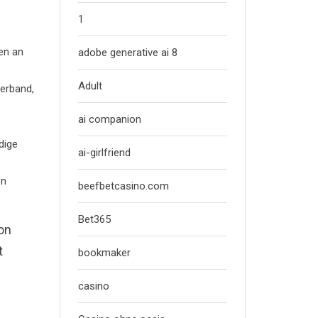
1
en an
adobe generative ai 8
Adult
verband,
ai companion
dige
ai-girlfriend
en
beefbetcasino.com
Bet365
on
t
bookmaker
casino
.