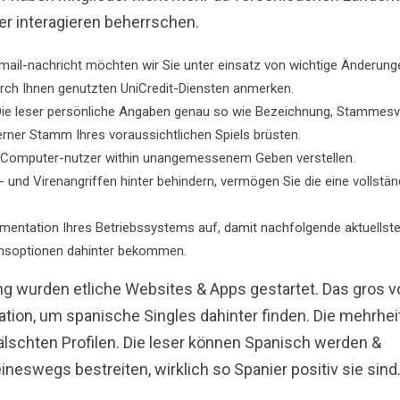
er interagieren beherrschen.
-mail-nachricht möchten wir Sie unter einsatz von wichtige Änderung
ch Ihnen genutzten UniCredit-Diensten anmerken.
er Die leser persönliche Angaben genau so wie Bezeichnung, Stammes
rner Stamm Ihres voraussichtlichen Spiels brüsten.
ve Computer-nutzer within unangemessenem Geben verstellen.
 und Virenangriffen hinter behindern, vermögen Sie die eine vollstän
umentation Ihres Betriebssystems auf, damit nachfolgende aktuellst
onsoptionen dahinter bekommen.
ng wurden etliche Websites & Apps gestartet. Das gros v
ation, um spanische Singles dahinter finden. Die mehrhei
fälschten Profilen. Die leser können Spanisch werden &
ineswegs bestreiten, wirklich so Spanier positiv sie sind