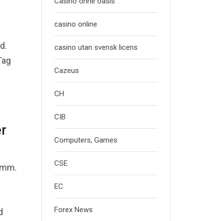
Casino ohne oasis
casino online
d.
casino utan svensk licens
Tag
Cazeus
CH
CIB
r
Computers, Games
CSE
amm.
EC
Forex News
d