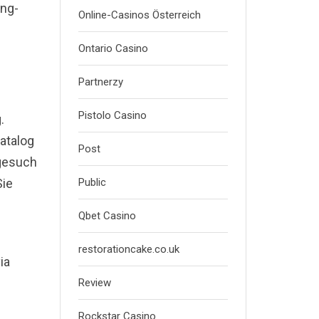
ing-
Online-Casinos Österreich
Ontario Casino
Partnerzy
Pistolo Casino
.
atalog
Post
 gesuch
Sie
Public
Qbet Casino
restorationcake.co.uk
ia
Review
Rockstar Casino