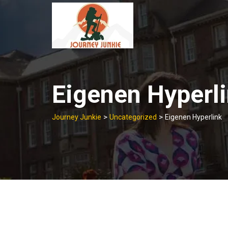
Skip
to
content
Eigenen Hyperl
>
>
Journey Junkie
Uncategorized
Eigenen Hyperlink