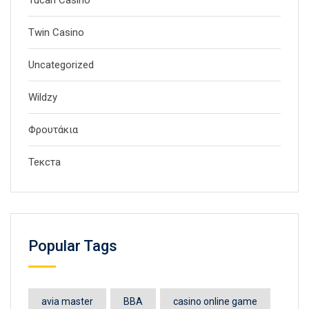
Tucan Casino
Twin Casino
Uncategorized
Wildzy
Φρουτάκια
Текста
Popular Tags
avia master
BBA
casino online game