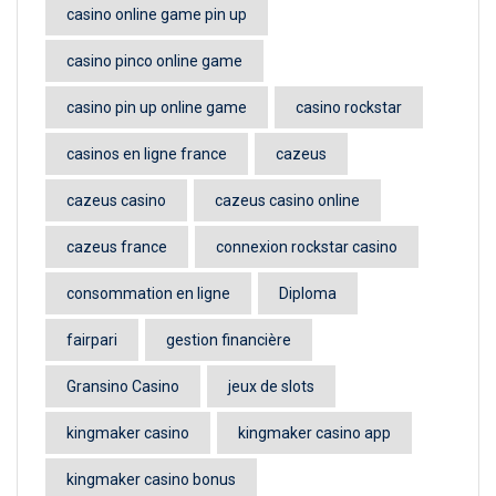
casino online game pin up
casino pinco online game
casino pin up online game
casino rockstar
casinos en ligne france
cazeus
cazeus casino
cazeus casino online
cazeus france
connexion rockstar casino
consommation en ligne
Diploma
fairpari
gestion financière
Gransino Casino
jeux de slots
kingmaker casino
kingmaker casino app
kingmaker casino bonus