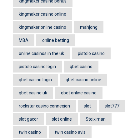
kingmaker casino bonus
kingmaker casino online
kingmaker online casino
mahjong
MBA
online betting
online casinos in the uk
pistolo casino
pistolo casino login
qbet casino
qbet casino login
qbet casino online
qbet casino uk
qbet online casino
rockstar casino connexion
slot
slot777
slot gacor
slot online
Stoiximan
twin casino
twin casino avis