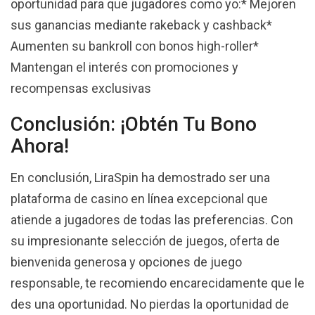
oportunidad para que jugadores como yo:* Mejoren
sus ganancias mediante rakeback y cashback*
Aumenten su bankroll con bonos high-roller*
Mantengan el interés con promociones y
recompensas exclusivas
Conclusión: ¡Obtén Tu Bono
Ahora!
En conclusión, LiraSpin ha demostrado ser una
plataforma de casino en línea excepcional que
atiende a jugadores de todas las preferencias. Con
su impresionante selección de juegos, oferta de
bienvenida generosa y opciones de juego
responsable, te recomiendo encarecidamente que le
des una oportunidad. No pierdas la oportunidad de