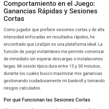
Comportamiento en el Juego:
Ganancias Rápidas y Sesiones
Cortas
Como jugador que prefiere sesiones cortas y de alta
intensidad enfocadas en resultados rápidos, he
encontrado que LiraSpin es una plataforma ideal. La
función de juego instantáneo me permite comenzar
de inmediato sin esperar descargas o instalaciones
largas. Mi sesión típica dura entre 15 y 30 minutos,
durante los cuales busco maximizar mis ganancias
gestionando cuidadosamente mi bankroll y tomando
riesgos calculados.
Por qué Funcionan las Sesiones Cortas