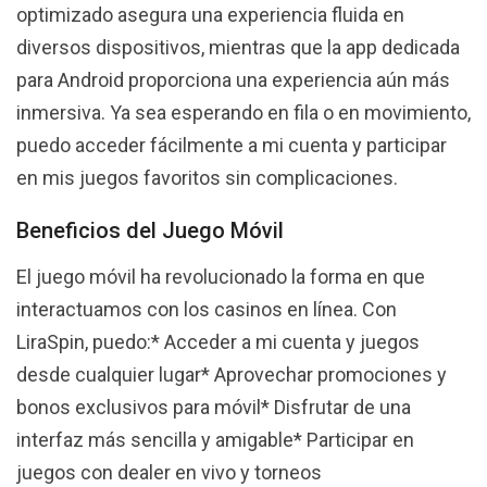
optimizado asegura una experiencia fluida en
diversos dispositivos, mientras que la app dedicada
para Android proporciona una experiencia aún más
inmersiva. Ya sea esperando en fila o en movimiento,
puedo acceder fácilmente a mi cuenta y participar
en mis juegos favoritos sin complicaciones.
Beneficios del Juego Móvil
El juego móvil ha revolucionado la forma en que
interactuamos con los casinos en línea. Con
LiraSpin, puedo:* Acceder a mi cuenta y juegos
desde cualquier lugar* Aprovechar promociones y
bonos exclusivos para móvil* Disfrutar de una
interfaz más sencilla y amigable* Participar en
juegos con dealer en vivo y torneos