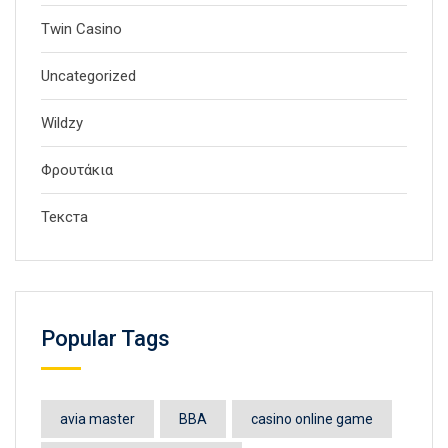
Twin Casino
Uncategorized
Wildzy
Φρουτάκια
Текста
Popular Tags
avia master
BBA
casino online game