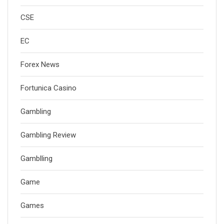
CSE
EC
Forex News
Fortunica Casino
Gambling
Gambling Review
Gamblling
Game
Games