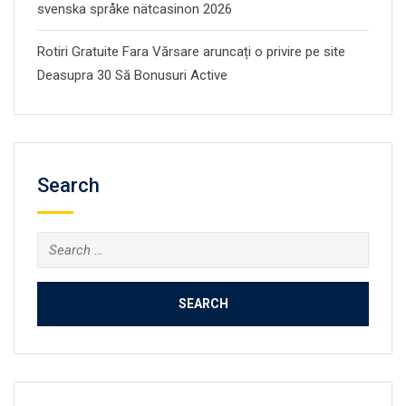
svenska språke nätcasinon 2026
Rotiri Gratuite Fara Vărsare aruncați o privire pe site
Deasupra 30 Să Bonusuri Active
Search
Search
for: