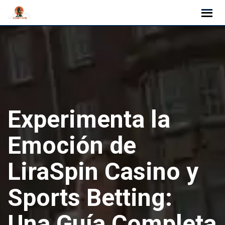
Skip
to
content
Experimenta la
Emoción de
LiraSpin Casino y
Sports Betting:
Una Guía Completa