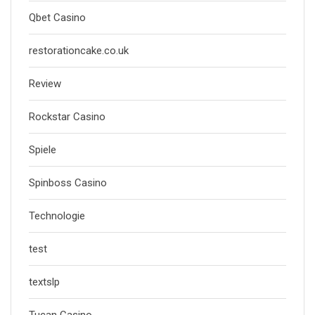
Qbet Casino
restorationcake.co.uk
Review
Rockstar Casino
Spiele
Spinboss Casino
Technologie
test
textslp