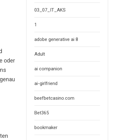
03_07_IT_AKS
1
adobe generative ai 8
d
Adult
e oder
ai companion
ons
 genau
ai-girlfriend
beefbetcasino.com
Bet365
n
bookmaker
aten