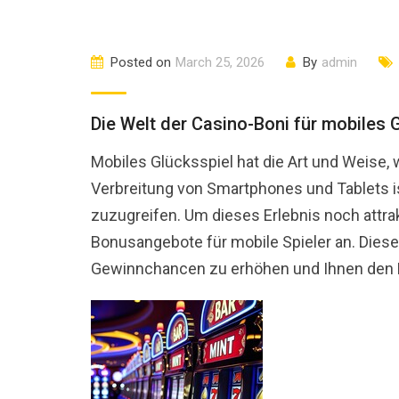
Posted on
March 25, 2026
By
admin
Die Welt der Casino-Boni für mobiles 
Mobiles Glücksspiel hat die Art und Weise, 
Verbreitung von Smartphones und Tablets ist
zuzugreifen. Um dieses Erlebnis noch attrak
Bonusangebote für mobile Spieler an. Diese B
Gewinnchancen zu erhöhen und Ihnen den Ei