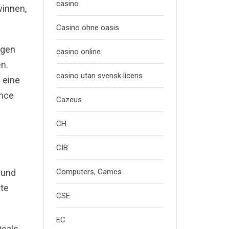
casino
winnen,
Casino ohne oasis
igen
casino online
n.
casino utan svensk licens
 eine
ance
Cazeus
CH
CIB
 und
Computers, Games
mte
CSE
EC
Deals