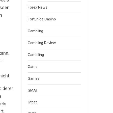
assen
Forex News
um
Fortunica Casino
Gambling
Gambling Review
kann.
Gamblling
ur
Game
nicht.
Games
b derer
GMAT
n
Gtbet
geln
rt.