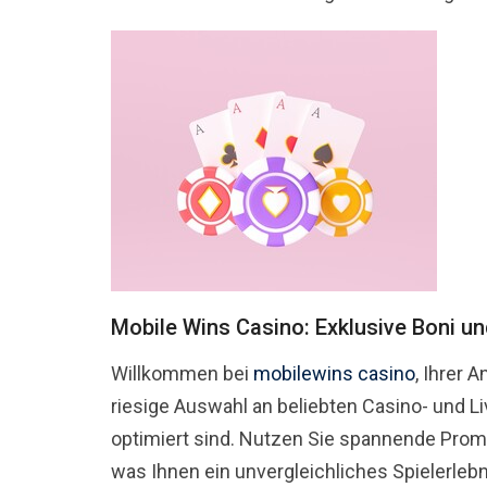
Mobile Wins Casino: Exklusive Boni u
Willkommen bei
mobilewins casino
, Ihrer 
riesige Auswahl an beliebten Casino- und Li
optimiert sind. Nutzen Sie spannende Promo
was Ihnen ein unvergleichliches Spielerlebni