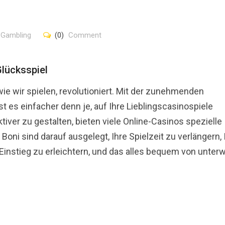
Gambling
(0)
Comment
Glücksspiel
wie wir spielen, revolutioniert. Mit der zunehmenden
 es einfacher denn je, auf Ihre Lieblingscasinospiele
tiver zu gestalten, bieten viele Online-Casinos spezielle
oni sind darauf ausgelegt, Ihre Spielzeit zu verlängern, 
nstieg zu erleichtern, und das alles bequem von unter