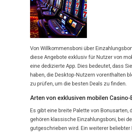
Von Willkommensboni über Einzahlungsboni bi
diese Angebote exklusiv für Nutzer von mob
eine dedizierte App. Dies bedeutet, dass S
haben, die Desktop-Nutzern vorenthalten bl
zu prüfen, um die besten Deals zu finden.
Arten von exklusiven mobilen Casino-
Es gibt eine breite Palette von Bonusarten, 
gehören klassische Einzahlungsboni, bei d
gutgeschrieben wird. Ein weiterer beliebter