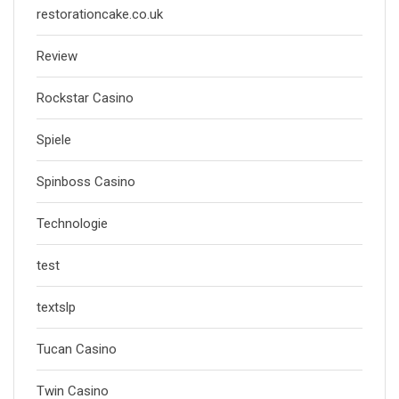
restorationcake.co.uk
Review
Rockstar Casino
Spiele
Spinboss Casino
Technologie
test
textslp
Tucan Casino
Twin Casino