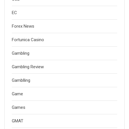
EC
Forex News
Fortunica Casino
Gambling
Gambling Review
Gamblling
Game
Games
GMAT