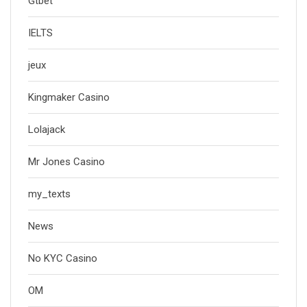
Gtbet
IELTS
jeux
Kingmaker Casino
Lolajack
Mr Jones Casino
my_texts
News
No KYC Casino
OM