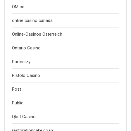
OM cc
online casino canada
Online-Casinos Österreich
Ontario Casino
Partnerzy
Pistolo Casino
Post
Public
Qbet Casino
restorationcake.co.uk