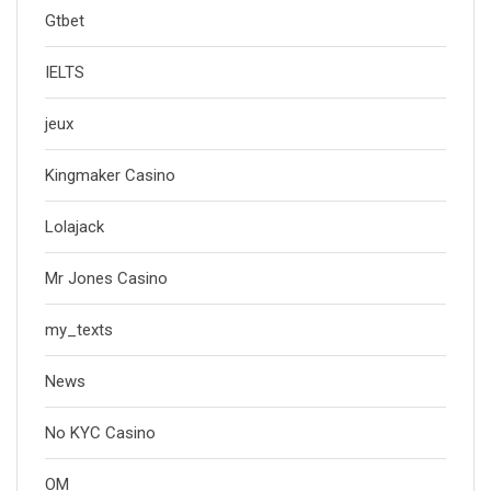
Gtbet
IELTS
jeux
Kingmaker Casino
Lolajack
Mr Jones Casino
my_texts
News
No KYC Casino
OM