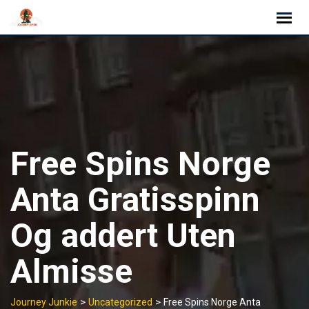
Skip
to
content
Free Spins Norge
Anta Gratisspinn
Og addert Uten
Almisse
>
>
Journey Junkie
Uncategorized
Free Spins Norge Anta