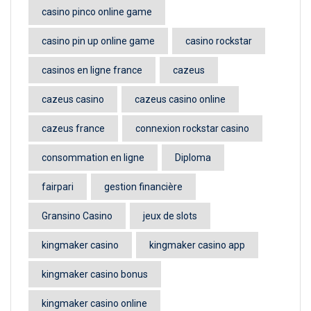
casino pinco online game
casino pin up online game
casino rockstar
casinos en ligne france
cazeus
cazeus casino
cazeus casino online
cazeus france
connexion rockstar casino
consommation en ligne
Diploma
fairpari
gestion financière
Gransino Casino
jeux de slots
kingmaker casino
kingmaker casino app
kingmaker casino bonus
kingmaker casino online