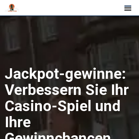
Skip
to
content
Jackpot-gewinne:
Verbessern Sie Ihr
Casino-Spiel und
Ihre
Gewinnchancen