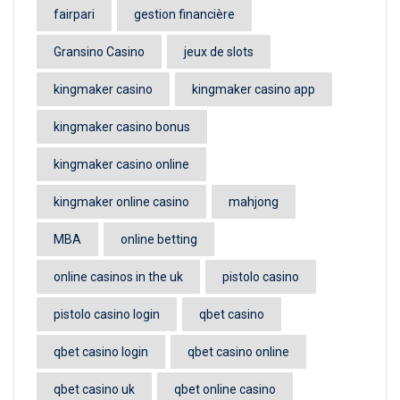
fairpari
gestion financière
Gransino Casino
jeux de slots
kingmaker casino
kingmaker casino app
kingmaker casino bonus
kingmaker casino online
kingmaker online casino
mahjong
MBA
online betting
online casinos in the uk
pistolo casino
pistolo casino login
qbet casino
qbet casino login
qbet casino online
qbet casino uk
qbet online casino