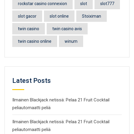
rockstar casino connexion
slot
slot777
slot gacor
slot online
Stoiximan
twin casino
twin casino avis
twin casino online
winum
Latest Posts
Ilmainen Blackjack netissä: Pelaa 21 Fruit Cocktail
peliautomaatti peliä
Ilmainen Blackjack netissä: Pelaa 21 Fruit Cocktail
peliautomaatti peliä