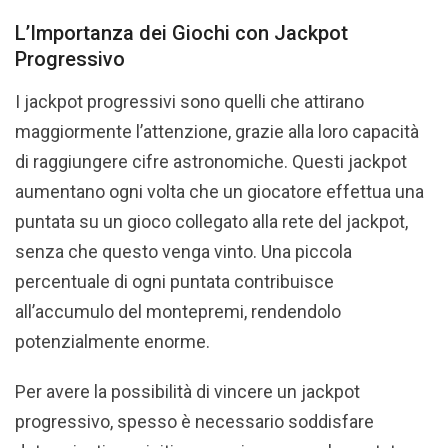
L’Importanza dei Giochi con Jackpot
Progressivo
I jackpot progressivi sono quelli che attirano
maggiormente l’attenzione, grazie alla loro capacità
di raggiungere cifre astronomiche. Questi jackpot
aumentano ogni volta che un giocatore effettua una
puntata su un gioco collegato alla rete del jackpot,
senza che questo venga vinto. Una piccola
percentuale di ogni puntata contribuisce
all’accumulo del montepremi, rendendolo
potenzialmente enorme.
Per avere la possibilità di vincere un jackpot
progressivo, spesso è necessario soddisfare