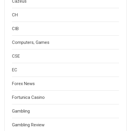
Cazeus
CH
CIB
Computers, Games
CSE
EC
Forex News
Fortunica Casino
Gambling
Gambling Review