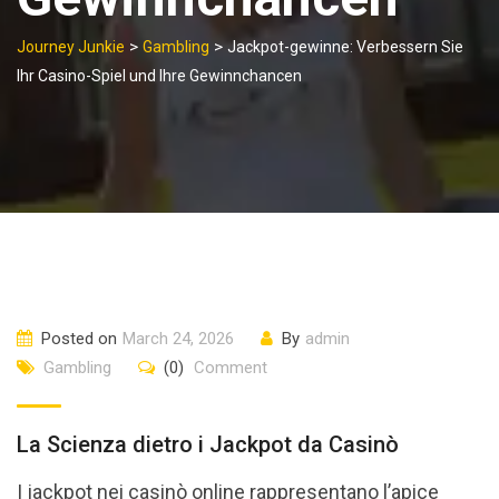
>
>
Journey Junkie
Gambling
Jackpot-gewinne: Verbessern Sie
Ihr Casino-Spiel und Ihre Gewinnchancen
Posted on
March 24, 2026
By
admin
Gambling
(0)
Comment
La Scienza dietro i Jackpot da Casinò
I jackpot nei casinò online rappresentano l’apice