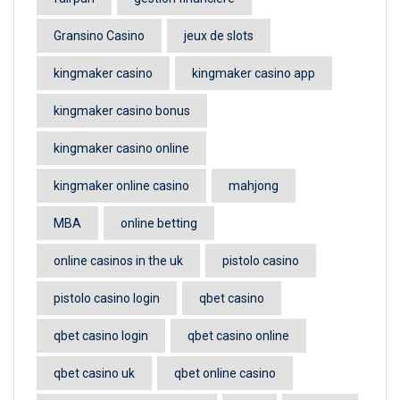
Gransino Casino
jeux de slots
kingmaker casino
kingmaker casino app
kingmaker casino bonus
kingmaker casino online
kingmaker online casino
mahjong
MBA
online betting
online casinos in the uk
pistolo casino
pistolo casino login
qbet casino
qbet casino login
qbet casino online
qbet casino uk
qbet online casino