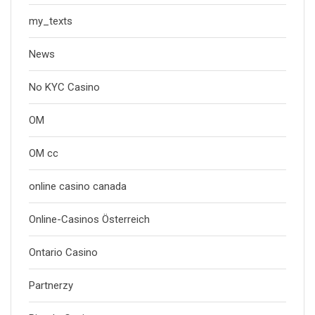
my_texts
News
No KYC Casino
OM
OM cc
online casino canada
Online-Casinos Österreich
Ontario Casino
Partnerzy