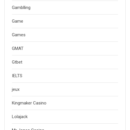
Gamblling
Game
Games
GMAT
Gtbet
IELTS
jeux
Kingmaker Casino
Lolajack