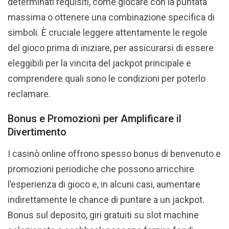
determinati requisiti, come giocare con la puntata
massima o ottenere una combinazione specifica di
simboli. È cruciale leggere attentamente le regole
del gioco prima di iniziare, per assicurarsi di essere
eleggibili per la vincita del jackpot principale e
comprendere quali sono le condizioni per poterlo
reclamare.
Bonus e Promozioni per Amplificare il
Divertimento
I casinò online offrono spesso bonus di benvenuto e
promozioni periodiche che possono arricchire
l’esperienza di gioco e, in alcuni casi, aumentare
indirettamente le chance di puntare a un jackpot.
Bonus sul deposito, giri gratuiti su slot machine