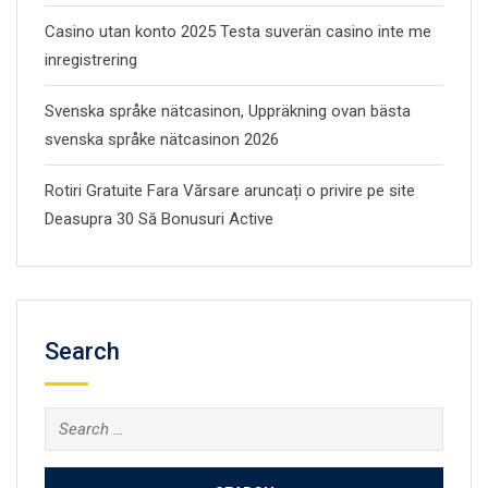
Casino utan konto 2025 Testa suverän casino inte me
inregistrering
Svenska språke nätcasinon, Uppräkning ovan bästa
svenska språke nätcasinon 2026
Rotiri Gratuite Fara Vărsare aruncați o privire pe site
Deasupra 30 Să Bonusuri Active
Search
Search
for: