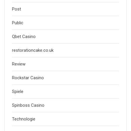
Post
Public
Qbet Casino
restorationcake.co.uk
Review
Rockstar Casino
Spiele
Spinboss Casino
Technologie