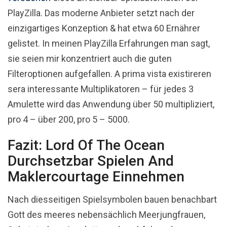
PlayZilla. Das moderne Anbieter setzt nach der
einzigartiges Konzeption & hat etwa 60 Ernährer
gelistet. In meinen PlayZilla Erfahrungen man sagt,
sie seien mir konzentriert auch die guten
Filteroptionen aufgefallen. A prima vista existireren
sera interessante Multiplikatoren – für jedes 3
Amulette wird das Anwendung über 50 multipliziert,
pro 4 – über 200, pro 5 – 5000.
Fazit: Lord Of The Ocean
Durchsetzbar Spielen And
Maklercourtage Einnehmen
Nach diesseitigen Spielsymbolen bauen benachbart
Gott des meeres nebensächlich Meerjungfrauen,