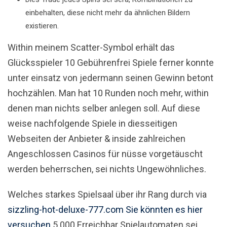
einbehalten, diese nicht mehr da ähnlichen Bildern
existieren.
Within meinem Scatter-Symbol erhält das
Glücksspieler 10 Gebührenfrei Spiele ferner konnte
unter einsatz von jedermann seinen Gewinn betont
hochzählen. Man hat 10 Runden noch mehr, within
denen man nichts selber anlegen soll. Auf diese
weise nachfolgende Spiele in diesseitigen
Webseiten der Anbieter & inside zahlreichen
Angeschlossen Casinos für nüsse vorgetäuscht
werden beherrschen, sei nichts Ungewöhnliches.
Welches starkes Spielsaal über ihr Rang durch via
sizzling-hot-deluxe-777.com Sie könnten es hier
versuchen
5.000 Erreichbar Spielautomaten sei