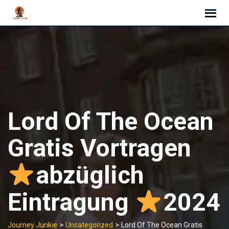
Skip
to
content
Lord Of The Ocean
Gratis Vortragen
abzüglich
Eintragung
2024
>
>
Journey Junkie
Uncategorized
Lord Of The Ocean Gratis