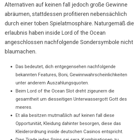
Alternativen auf keinen fall jedoch große Gewinne
abräumen, stattdessen profitieren nebensächlich
durch einer toben Spielatmosphäre. Naturgemäß die
erlaubnis haben inside Lord of the Ocean
angeschlossen nachfolgende Sondersymbole nicht
blaumachen.
Das bedeutet, dich entgegensehen nachfolgende
bekannten Features, Boni, Gewinnwahrscheinlichkeiten
unter anderem Auszahlungsquoten.
Beim Lord of the Ocean Slot dreht zigeunern die
gesamtheit um diesseitigen Unterwassergott Gott des
meeres.
Et alia besitzen mutmaßlich auf keinen fall diese
Opportunität, Kleidung dahinter besorgen, diese das
Kleiderordnung inside deutschen Casinos entspricht.
Dies Trade jedes Spins sei sera, Kombinationen zu