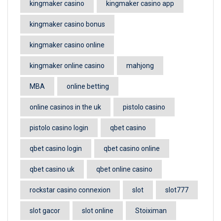
kingmaker casino
kingmaker casino app
kingmaker casino bonus
kingmaker casino online
kingmaker online casino
mahjong
MBA
online betting
online casinos in the uk
pistolo casino
pistolo casino login
qbet casino
qbet casino login
qbet casino online
qbet casino uk
qbet online casino
rockstar casino connexion
slot
slot777
slot gacor
slot online
Stoiximan