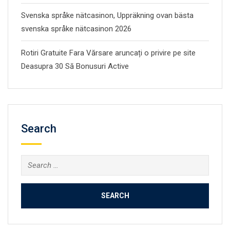
Svenska språke nätcasinon, Uppräkning ovan bästa
svenska språke nätcasinon 2026
Rotiri Gratuite Fara Vărsare aruncați o privire pe site
Deasupra 30 Să Bonusuri Active
Search
Search
for: