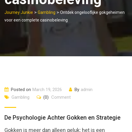
>
>
Journey Junkie
Gambling
Ontdek ongelooflijke gokgeheimen
voor een complete casinobeleving
Posted on
March 19, 2026
By
admin
Gambling
(0)
Comment
De Psychologie Achter Gokken en Strategie
Gokken is meer dan alleen geluk; het is een