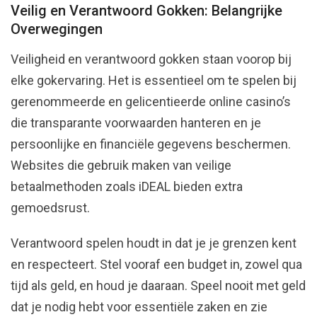
Veilig en Verantwoord Gokken: Belangrijke
Overwegingen
Veiligheid en verantwoord gokken staan voorop bij
elke gokervaring. Het is essentieel om te spelen bij
gerenommeerde en gelicentieerde online casino’s
die transparante voorwaarden hanteren en je
persoonlijke en financiële gegevens beschermen.
Websites die gebruik maken van veilige
betaalmethoden zoals iDEAL bieden extra
gemoedsrust.
Verantwoord spelen houdt in dat je je grenzen kent
en respecteert. Stel vooraf een budget in, zowel qua
tijd als geld, en houd je daaraan. Speel nooit met geld
dat je nodig hebt voor essentiële zaken en zie