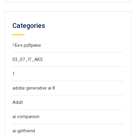
Categories
! Без рубрики
03_07_IT_AKS
1
adobe generative ai 8
Adult
ai companion
ai-girlfriend