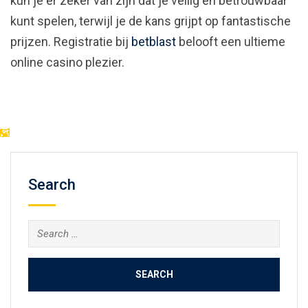
kun je er zeker van zijn dat je veilig en betrouwbaar
kunt spelen, terwijl je de kans grijpt op fantastische
prijzen. Registratie bij
betblast
belooft een ultieme
online casino plezier.
Search
Search
for: