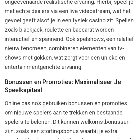
ongeëvenaarde realistische ervaring. Hierbij speel je
met echte dealers via een live videostream, wat het
gevoel geeft alsof je in een fysiek casino zit. Spellen
zoals blackjack, roulette en baccarat worden
interactief en spannend. Ook spelshows, een relatief
nieuw fenomeen, combineren elementen van tv-
shows met gokken, wat zorgt voor een unieke en
entertainmentgerichte ervaring.
Bonussen en Promoties: Maximaliseer Je
Speelkapitaal
Online casino’s gebruiken bonussen en promoties
om nieuwe spelers aan te trekken en bestaande
spelers te belonen. Dit kunnen welkomstbonussen
zijn, zoals een stortingsbonus waarbij je extra