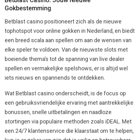
Gokbestemming
Betblast casino positioneert zich als de nieuwe
tophotspot voor online gokken in Nederland, en biedt
een breed scala aan spellen om aan de wensen van
elke speler te voldoen. Van de nieuwste slots met
boeiende thema’s tot de spanning van live dealer
spellen en vermakelijke spelshows, er is altijd wel
iets nieuws en spannends te ontdekken.
Wat Betblast casino onderscheidt, is de focus op
een gebruiksvriendelijke ervaring met aantrekkelijke
bonussen, snelle uitbetalingen en naadloze
stortingen via populaire methoden zoals iDEAL. Met
een 24/7 klantenservice die klaarstaat om te helpen,