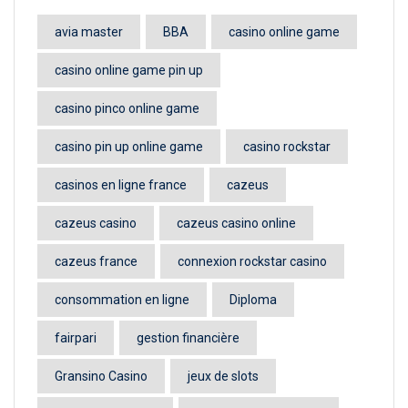
avia master
BBA
casino online game
casino online game pin up
casino pinco online game
casino pin up online game
casino rockstar
casinos en ligne france
cazeus
cazeus casino
cazeus casino online
cazeus france
connexion rockstar casino
consommation en ligne
Diploma
fairpari
gestion financière
Gransino Casino
jeux de slots