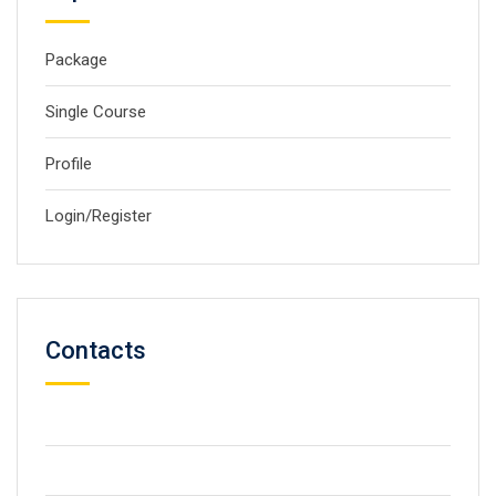
Package
Single Course
Profile
Login/Register
Contacts
59 Street, Newyork City
+2123 5900036