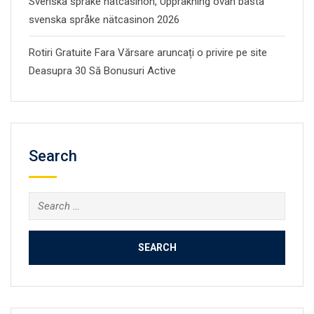
Svenska språke nätcasinon, Uppräkning ovan bästa
svenska språke nätcasinon 2026
Rotiri Gratuite Fara Vărsare aruncați o privire pe site
Deasupra 30 Să Bonusuri Active
Search
Search
for: