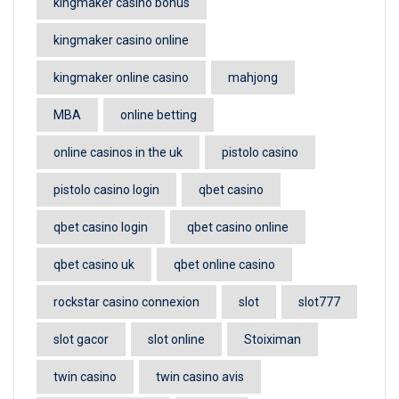
kingmaker casino bonus
kingmaker casino online
kingmaker online casino
mahjong
MBA
online betting
online casinos in the uk
pistolo casino
pistolo casino login
qbet casino
qbet casino login
qbet casino online
qbet casino uk
qbet online casino
rockstar casino connexion
slot
slot777
slot gacor
slot online
Stoiximan
twin casino
twin casino avis