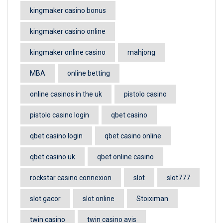
kingmaker casino bonus
kingmaker casino online
kingmaker online casino
mahjong
MBA
online betting
online casinos in the uk
pistolo casino
pistolo casino login
qbet casino
qbet casino login
qbet casino online
qbet casino uk
qbet online casino
rockstar casino connexion
slot
slot777
slot gacor
slot online
Stoiximan
twin casino
twin casino avis