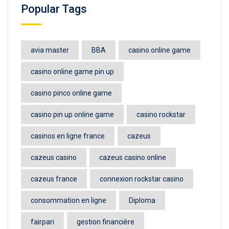
Popular Tags
avia master
BBA
casino online game
casino online game pin up
casino pinco online game
casino pin up online game
casino rockstar
casinos en ligne france
cazeus
cazeus casino
cazeus casino online
cazeus france
connexion rockstar casino
consommation en ligne
Diploma
fairpari
gestion financière