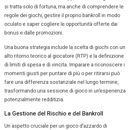
si tratta solo di fortuna, ma anche di comprendere le
regole dei giochi, gestire il proprio bankroll in modo
oculato e saper cogliere le opportunità offerte dai
bonus e dalle promozioni.
Una buona strategia include la scelta di giochi con un
alto ritorno teorico al giocatore (RTP) e la definizione
di limiti di spesa e di vincita. Imparare a riconoscere i
momenti giusti per puntare di più o per ritirarsi può
fare una differenza sostanziale nel lungo termine,
trasformando una sessione di gioco in un’esperienza
potenzialmente redditizia.
La Gestione del Rischio e del Bankroll
Un aspetto cruciale per un gioco d’azzardo di