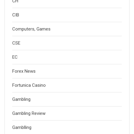
CH
CIB
Computers, Games
CSE
EC
Forex News
Fortunica Casino
Gambling
Gambling Review
Gamblling