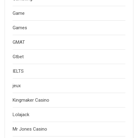
Game
Games
GMAT
Gtbet
IELTS
jeux
Kingmaker Casino
Lolajack
Mr Jones Casino