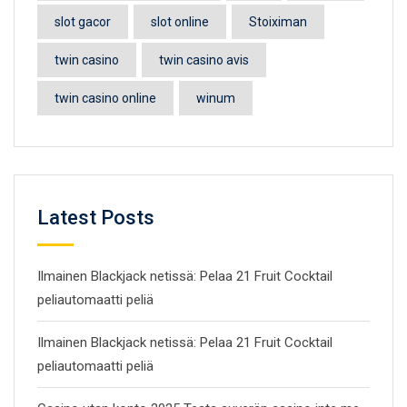
slot gacor
slot online
Stoiximan
twin casino
twin casino avis
twin casino online
winum
Latest Posts
Ilmainen Blackjack netissä: Pelaa 21 Fruit Cocktail
peliautomaatti peliä
Ilmainen Blackjack netissä: Pelaa 21 Fruit Cocktail
peliautomaatti peliä