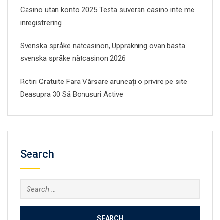
Casino utan konto 2025 Testa suverän casino inte me
inregistrering
Svenska språke nätcasinon, Uppräkning ovan bästa
svenska språke nätcasinon 2026
Rotiri Gratuite Fara Vărsare aruncați o privire pe site
Deasupra 30 Să Bonusuri Active
Search
Search
for: