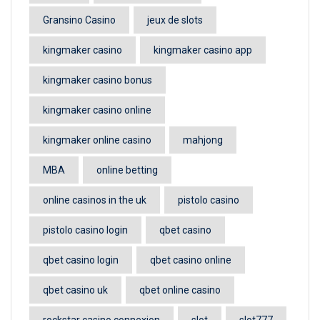
Gransino Casino
jeux de slots
kingmaker casino
kingmaker casino app
kingmaker casino bonus
kingmaker casino online
kingmaker online casino
mahjong
MBA
online betting
online casinos in the uk
pistolo casino
pistolo casino login
qbet casino
qbet casino login
qbet casino online
qbet casino uk
qbet online casino
rockstar casino connexion
slot
slot777