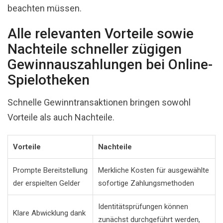
beachten müssen.
Alle relevanten Vorteile sowie
Nachteile schneller zügigen
Gewinnauszahlungen bei Online-
Spielotheken
Schnelle Gewinntransaktionen bringen sowohl
Vorteile als auch Nachteile.
Vorteile
Nachteile
Prompte Bereitstellung
Merkliche Kosten für ausgewählte
der erspielten Gelder
sofortige Zahlungsmethoden
Identitätsprüfungen können
Klare Abwicklung dank
zunächst durchgeführt werden,