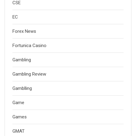
CSE
EC
Forex News
Fortunica Casino
Gambling
Gambling Review
Gamblling
Game
Games
GMAT