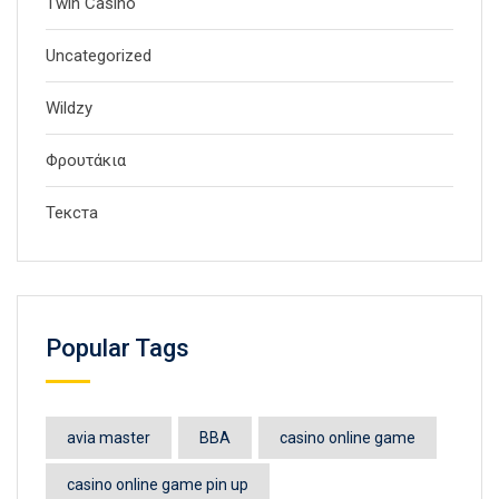
Twin Casino
Uncategorized
Wildzy
Φρουτάκια
Текста
Popular Tags
avia master
BBA
casino online game
casino online game pin up