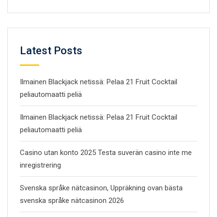
Latest Posts
Ilmainen Blackjack netissä: Pelaa 21 Fruit Cocktail
peliautomaatti peliä
Ilmainen Blackjack netissä: Pelaa 21 Fruit Cocktail
peliautomaatti peliä
Casino utan konto 2025 Testa suverän casino inte me
inregistrering
Svenska språke nätcasinon, Uppräkning ovan bästa
svenska språke nätcasinon 2026