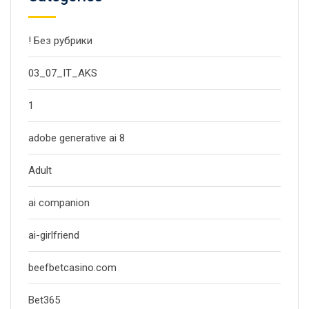
! Без рубрики
03_07_IT_AKS
1
adobe generative ai 8
Adult
ai companion
ai-girlfriend
beefbetcasino.com
Bet365