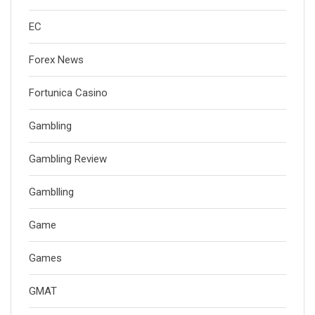
EC
Forex News
Fortunica Casino
Gambling
Gambling Review
Gamblling
Game
Games
GMAT