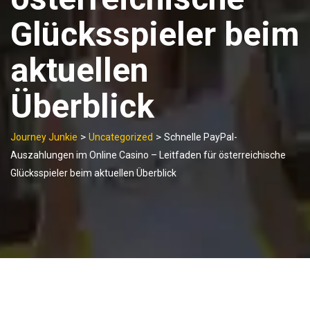
Glücksspieler beim
aktuellen
Überblick
>
>
Journey Junkie
Uncategorized
Schnelle PayPal-
Auszahlungen im Online Casino – Leitfaden für österreichische
Glücksspieler beim aktuellen Überblick