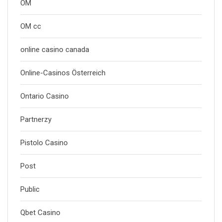
OM
OM cc
online casino canada
Online-Casinos Österreich
Ontario Casino
Partnerzy
Pistolo Casino
Post
Public
Qbet Casino