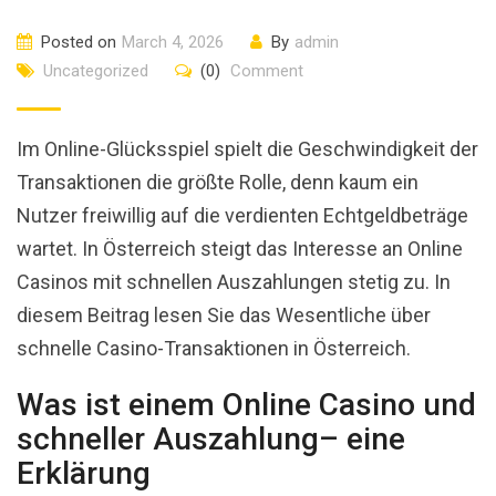
Posted on
March 4, 2026
By
admin
Uncategorized
(0)
Comment
Im Online-Glücksspiel spielt die Geschwindigkeit der
Transaktionen die größte Rolle, denn kaum ein
Nutzer freiwillig auf die verdienten Echtgeldbeträge
wartet. In Österreich steigt das Interesse an Online
Casinos mit schnellen Auszahlungen stetig zu. In
diesem Beitrag lesen Sie das Wesentliche über
schnelle Casino-Transaktionen in Österreich.
Was ist einem Online Casino und
schneller Auszahlung– eine
Erklärung