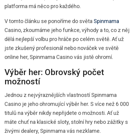
platforma má něco pro každého.
V tomto článku se ponoříme do světa
Spinmama
Casino, zkoumáme jeho funkce, výhody a to, co z něj
dělá nejlepší volbu pro hráče po celém světě. Ať už
jste zkušený profesionál nebo nováček ve světě
online her, Spinmama Casino vás jistě ohromí.
Výběr her: Obrovský počet
možností
Jednou z nejvýraznějších vlastností Spinmama
Casino je jeho ohromující výběr her. S více než 6 000
titulů na výběr nikdy nepřijdete o možnosti. Ať už
máte chuť na klasické sloty, stolní hry nebo zážitky s
živými dealery, Spinmama vás nezklame.