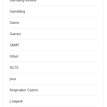
Gambling Review
Gamblling
Game
Games
GMAT
Gtbet
IELTS
jeux
Kingmaker Casino
Lolajack