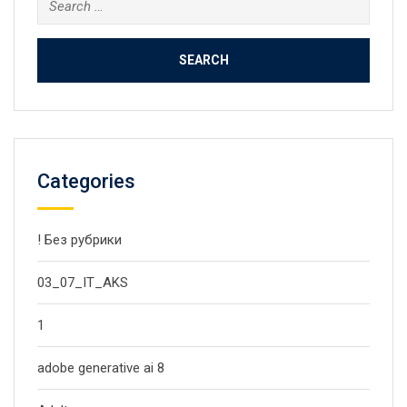
for:
Categories
! Без рубрики
03_07_IT_AKS
1
adobe generative ai 8