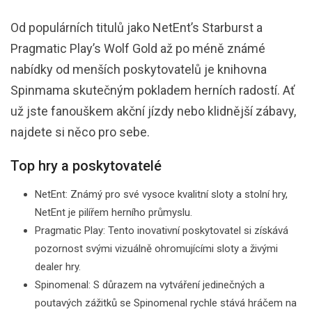
Od populárních titulů jako NetEnt’s Starburst a
Pragmatic Play’s Wolf Gold až po méně známé
nabídky od menších poskytovatelů je knihovna
Spinmama skutečným pokladem herních radostí. Ať
už jste fanouškem akční jízdy nebo klidnější zábavy,
najdete si něco pro sebe.
Top hry a poskytovatelé
NetEnt: Známý pro své vysoce kvalitní sloty a stolní hry,
NetEnt je pilířem herního průmyslu.
Pragmatic Play: Tento inovativní poskytovatel si získává
pozornost svými vizuálně ohromujícími sloty a živými
dealer hry.
Spinomenal: S důrazem na vytváření jedinečných a
poutavých zážitků se Spinomenal rychle stává hráčem na