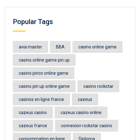
Popular Tags
avia master
BBA
casino online game
casino online game pin up
casino pinco online game
casino pin up online game
casino rockstar
casinos en ligne france
cazeus
cazeus casino
cazeus casino online
cazeus france
connexion rockstar casino
consommation en ligne
Diploma