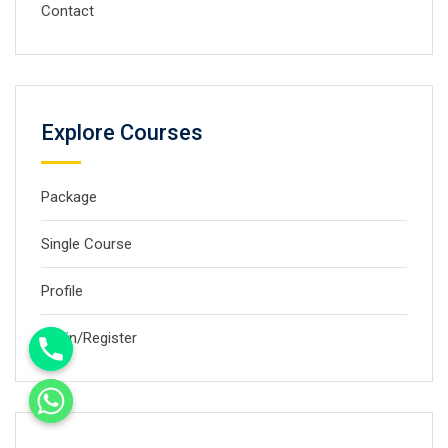
Contact
Explore Courses
Package
Single Course
Profile
Login/Register