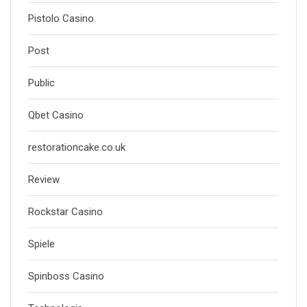
Pistolo Casino
Post
Public
Qbet Casino
restorationcake.co.uk
Review
Rockstar Casino
Spiele
Spinboss Casino