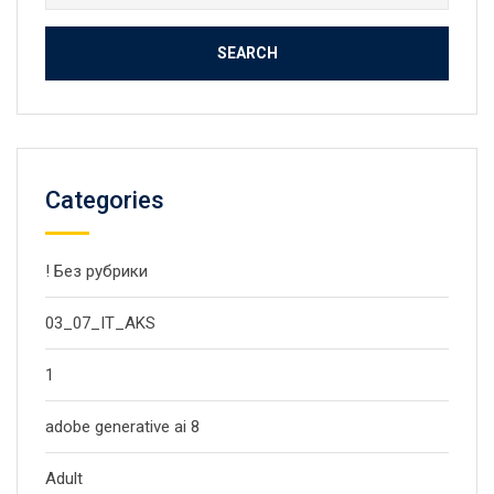
for:
Categories
! Без рубрики
03_07_IT_AKS
1
adobe generative ai 8
Adult