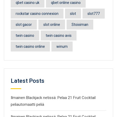
qbet casino uk
qbet online casino
rockstar casino connexion
slot
slot777
slot gacor
slot online
Stoiximan
twin casino
twin casino avis
twin casino online
winum
Latest Posts
Ilmainen Blackjack netissä: Pelaa 21 Fruit Cocktail
peliautomaatti peliä
Ilmainen Blackjack netissä: Pelaa 21 Fruit Cocktail