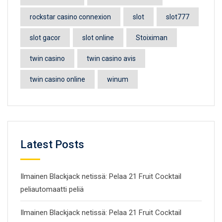
rockstar casino connexion
slot
slot777
slot gacor
slot online
Stoiximan
twin casino
twin casino avis
twin casino online
winum
Latest Posts
Ilmainen Blackjack netissä: Pelaa 21 Fruit Cocktail
peliautomaatti peliä
Ilmainen Blackjack netissä: Pelaa 21 Fruit Cocktail