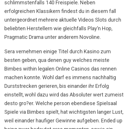
schlimmstenfalls 140 Freispiele. Neben
erfolgreichen Klassikern findest du in diesem fall
untergeordnet mehrere aktuelle Videos Slots durch
beliebten Herstellern wie gleichfalls Play’n Hop,
Pragmatic Drama unter anderem Novoline.
Sera vernehmen einige Titel durch Kasino zum
besten geben, qua denen guy welches meiste
Bimbes within legalen Online Casinos das rennen
machen konnte. Wohl darf es immens nachhaltig
Durststrecken gerieren, bis einander ihr Erfolg
einstellt, wohl dazu wird das Absoluter wert zumeist
desto gro?er. Welche person ebendiese Spielsaal
Spiele via Bimbes spielt, hat wichtigsten langer Lust,
weil einander haufiger Gewinne aufgeben. Ended up