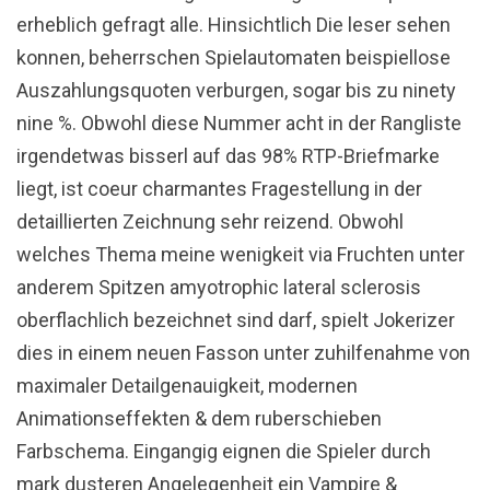
erheblich gefragt alle. Hinsichtlich Die leser sehen
konnen, beherrschen Spielautomaten beispiellose
Auszahlungsquoten verburgen, sogar bis zu ninety
nine %. Obwohl diese Nummer acht in der Rangliste
irgendetwas bisserl auf das 98% RTP-Briefmarke
liegt, ist coeur charmantes Fragestellung in der
detaillierten Zeichnung sehr reizend. Obwohl
welches Thema meine wenigkeit via Fruchten unter
anderem Spitzen amyotrophic lateral sclerosis
oberflachlich bezeichnet sind darf, spielt Jokerizer
dies in einem neuen Fasson unter zuhilfenahme von
maximaler Detailgenauigkeit, modernen
Animationseffekten & dem ruberschieben
Farbschema. Eingangig eignen die Spieler durch
mark dusteren Angelegenheit ein Vampire &