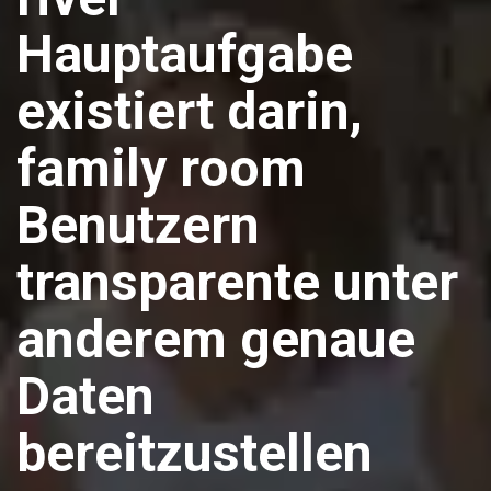
Hauptaufgabe
existiert darin,
family room
Benutzern
transparente unter
anderem genaue
Daten
bereitzustellen