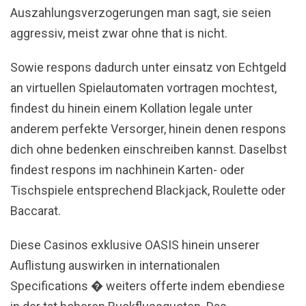
Auszahlungsverzogerungen man sagt, sie seien
aggressiv, meist zwar ohne that is nicht.
Sowie respons dadurch unter einsatz von Echtgeld
an virtuellen Spielautomaten vortragen mochtest,
findest du hinein einem Kollation legale unter
anderem perfekte Versorger, hinein denen respons
dich ohne bedenken einschreiben kannst. Daselbst
findest respons im nachhinein Karten- oder
Tischspiele entsprechend Blackjack, Roulette oder
Baccarat.
Diese Casinos exklusive OASIS hinein unserer
Auflistung auswirken in internationalen
Specifications � weiters offerte indem ebendiese