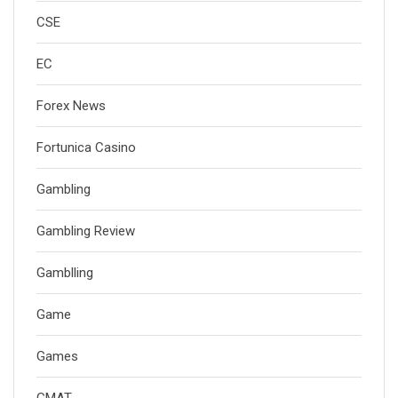
CSE
EC
Forex News
Fortunica Casino
Gambling
Gambling Review
Gamblling
Game
Games