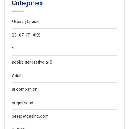
Categories
! Без рубрики
03_07_IT_AKS
1
adobe generative ai 8
Adult
ai companion
ai-girlfriend
beefbetcasino.com