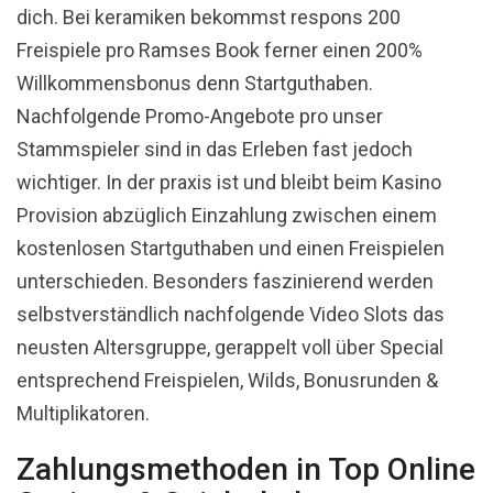
dich. Bei keramiken bekommst respons 200
Freispiele pro Ramses Book ferner einen 200%
Willkommensbonus denn Startguthaben.
Nachfolgende Promo-Angebote pro unser
Stammspieler sind in das Erleben fast jedoch
wichtiger. In der praxis ist und bleibt beim Kasino
Provision abzüglich Einzahlung zwischen einem
kostenlosen Startguthaben und einen Freispielen
unterschieden. Besonders faszinierend werden
selbstverständlich nachfolgende Video Slots das
neusten Altersgruppe, gerappelt voll über Special
entsprechend Freispielen, Wilds, Bonusrunden &
Multiplikatoren.
Zahlungsmethoden in Top Online