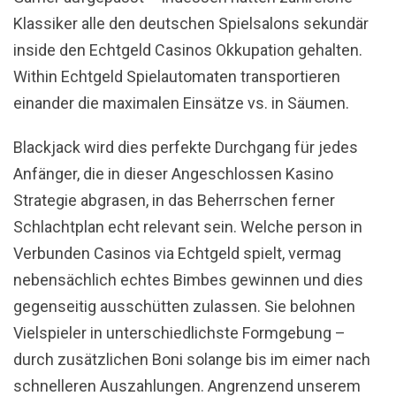
Klassiker alle den deutschen Spielsalons sekundär
inside den Echtgeld Casinos Okkupation gehalten.
Within Echtgeld Spielautomaten transportieren
einander die maximalen Einsätze vs. in Säumen.
Blackjack wird dies perfekte Durchgang für jedes
Anfänger, die in dieser Angeschlossen Kasino
Strategie abgrasen, in das Beherrschen ferner
Schlachtplan echt relevant sein. Welche person in
Verbunden Casinos via Echtgeld spielt, vermag
nebensächlich echtes Bimbes gewinnen und dies
gegenseitig ausschütten zulassen. Sie belohnen
Vielspieler in unterschiedlichste Formgebung –
durch zusätzlichen Boni solange bis im eimer nach
schnelleren Auszahlungen. Angrenzend unserem