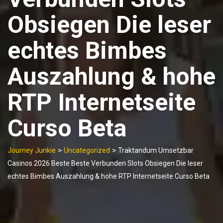
Obsiegen Die leser
echtes Bimbes
Auszahlung & hohe
RTP Internetseite
Curso Beta
>
>
Journey Junkie
Uncategorized
Traktandum Umsetzbar
Casinos 2026 Beste Beste Verbunden Slots Obsiegen Die leser
echtes Bimbes Auszahlung & hohe RTP Internetseite Curso Beta