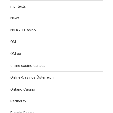
my_texts
News
No KYC Casino
OM
OM cc
online casino canada
Online-Casinos Österreich
Ontario Casino
Partnerzy