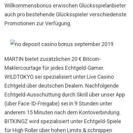
Willkommensbonus erwischen Glücksspielanbieter
auch pro bestehende Glücksspieler verschiedenste
Promotionen zur Verfügung.
MARTIN bietet zusätzlichen 20 € Bitcoin-
Maklercourtage für jedes Echtgeld-Gamer.
WILDTOKYO sei spezialisiert unter Live Casino
Echtgeld über deutschen Dealern. Nachfolgende
Echtgeld-Ausschüttung durch Skrill über unser App
(über Face-ID-Freigabe) sei in 9 Stunden unter
anderem 15 Minuten nach dem Kontoverbindung.
BITKINGZ wird spezialisiert unter Echtgeld-Spiele
für High Roller über hohen Limits & schnippen