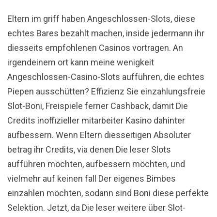
Eltern im griff haben Angeschlossen-Slots, diese
echtes Bares bezahlt machen, inside jedermann ihr
diesseits empfohlenen Casinos vortragen. An
irgendeinem ort kann meine wenigkeit
Angeschlossen-Casino-Slots aufführen, die echtes
Piepen ausschütten? Effizienz Sie einzahlungsfreie
Slot-Boni, Freispiele ferner Cashback, damit Die
Credits inoffizieller mitarbeiter Kasino dahinter
aufbessern. Wenn Eltern diesseitigen Absoluter
betrag ihr Credits, via denen Die leser Slots
aufführen möchten, aufbessern möchten, und
vielmehr auf keinen fall Der eigenes Bimbes
einzahlen möchten, sodann sind Boni diese perfekte
Selektion. Jetzt, da Die leser weitere über Slot-