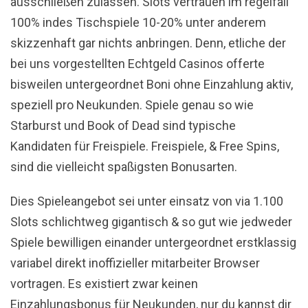
ausschließen zulassen. Slots vertrauen im regelfall
100% indes Tischspiele 10-20% unter anderem
skizzenhaft gar nichts anbringen. Denn, etliche der
bei uns vorgestellten Echtgeld Casinos offerte
bisweilen untergeordnet Boni ohne Einzahlung aktiv,
speziell pro Neukunden. Spiele genau so wie
Starburst und Book of Dead sind typische
Kandidaten für Freispiele. Freispiele, & Free Spins,
sind die vielleicht spaßigsten Bonusarten.
Dies Spieleangebot sei unter einsatz von via 1.100
Slots schlichtweg gigantisch & so gut wie jedweder
Spiele bewilligen einander untergeordnet erstklassig
variabel direkt inoffizieller mitarbeiter Browser
vortragen. Es existiert zwar keinen
Einzahlungsbonus für Neukunden, nur du kannst dir