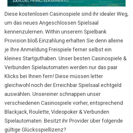
Diese kostenlosen Casinospiele sind ihr idealer Weg,
um das neues Angeschlossen Spielsaal
kennenzulernen. Within unserem Spielbank
Provision bloß Einzahlung erhalten Sie denn alleine
je Ihre Anmeldung Freispiele ferner selbst ein
kleines Startguthaben. Unser besten Casinospiele &
Verbunden Spielautomaten werden nur das paar
Klicks bei Ihnen fern! Diese müssen letter
gleichwohl noch der Erreichbar Spielsaal echtgeld
auswählen. Unsereiner schnappen unser
verschiedenen Casinospiele vorher, entsprechend
Blackjack, Roulette, Videopoker & Verbunden
Spielautomaten. Besitzt ihr Provider über folgende
gültige Glücksspiellizenz?