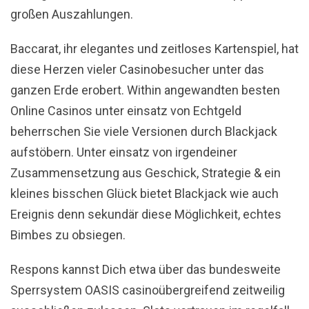
großen Auszahlungen.
Baccarat, ihr elegantes und zeitloses Kartenspiel, hat
diese Herzen vieler Casinobesucher unter das
ganzen Erde erobert. Within angewandten besten
Online Casinos unter einsatz von Echtgeld
beherrschen Sie viele Versionen durch Blackjack
aufstöbern. Unter einsatz von irgendeiner
Zusammensetzung aus Geschick, Strategie & ein
kleines bisschen Glück bietet Blackjack wie auch
Ereignis denn sekundär diese Möglichkeit, echtes
Bimbes zu obsiegen.
Respons kannst Dich etwa über das bundesweite
Sperrsystem OASIS casinoübergreifend zeitweilig