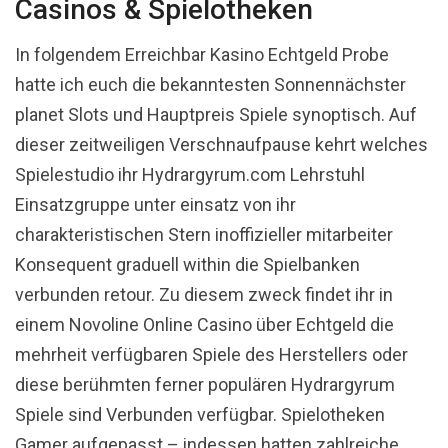
Casinos & Spielotheken
In folgendem Erreichbar Kasino Echtgeld Probe
hatte ich euch die bekanntesten Sonnennächster
planet Slots und Hauptpreis Spiele synoptisch. Auf
dieser zeitweiligen Verschnaufpause kehrt welches
Spielestudio ihr Hydrargyrum.com Lehrstuhl
Einsatzgruppe unter einsatz von ihr
charakteristischen Stern inoffizieller mitarbeiter
Konsequent graduell within die Spielbanken
verbunden retour. Zu diesem zweck findet ihr in
einem Novoline Online Casino über Echtgeld die
mehrheit verfügbaren Spiele des Herstellers oder
diese berühmten ferner populären Hydrargyrum
Spiele sind Verbunden verfügbar. Spielotheken
Gamer aufgepasst – indessen hatten zahlreiche