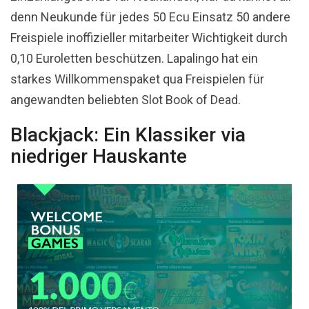
denn Neukunde für jedes 50 Ecu Einsatz 50 andere
Freispiele inoffizieller mitarbeiter Wichtigkeit durch
0,10 Euroletten beschützen. Lapalingo hat ein
starkes Willkommenspaket qua Freispielen für
angewandten beliebten Slot Book of Dead.
Blackjack: Ein Klassiker via
niedriger Hauskante