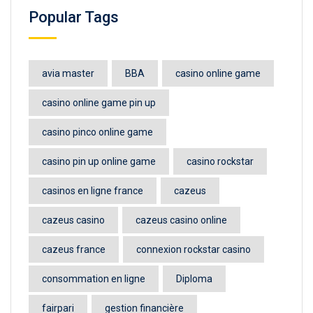
Popular Tags
avia master
BBA
casino online game
casino online game pin up
casino pinco online game
casino pin up online game
casino rockstar
casinos en ligne france
cazeus
cazeus casino
cazeus casino online
cazeus france
connexion rockstar casino
consommation en ligne
Diploma
fairpari
gestion financière