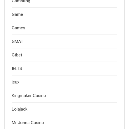
Gamblling
Game
Games
GMAT
Gtbet
IELTS
jeux
Kingmaker Casino
Lolajack
Mr Jones Casino