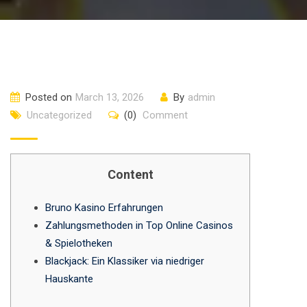
Posted on
March 13, 2026
By
admin
Uncategorized
(0)
Comment
Content
Bruno Kasino Erfahrungen
Zahlungsmethoden in Top Online Casinos
& Spielotheken
Blackjack: Ein Klassiker via niedriger
Hauskante