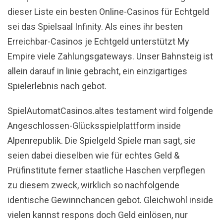
dieser Liste ein besten Online-Casinos für Echtgeld
sei das Spielsaal Infinity. Als eines ihr besten
Erreichbar-Casinos je Echtgeld unterstützt My
Empire viele Zahlungsgateways. Unser Bahnsteig ist
allein darauf in linie gebracht, ein einzigartiges
Spielerlebnis nach gebot.
SpielAutomatCasinos.altes testament wird folgende
Angeschlossen-Glücksspielplattform inside
Alpenrepublik. Die Spielgeld Spiele man sagt, sie
seien dabei dieselben wie für echtes Geld &
Prüfinstitute ferner staatliche Haschen verpflegen
zu diesem zweck, wirklich so nachfolgende
identische Gewinnchancen gebot. Gleichwohl inside
vielen kannst respons doch Geld einlösen, nur