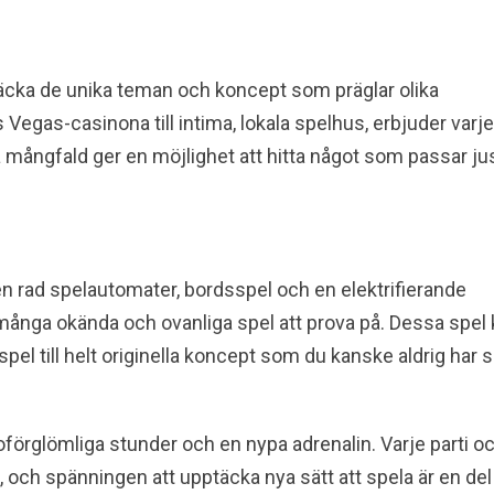
täcka de unika teman och koncept som präglar olika
Vegas-casinona till intima, lokala spelhus, erbjuder varje
 mångfald ger en möjlighet att hitta något som passar ju
en rad spelautomater, bordsspel och en elektrifierande
många okända och ovanliga spel att prova på. Dessa spel
 spel till helt originella koncept som du kanske aldrig har s
 oförglömliga stunder och en nypa adrenalin. Varje parti o
 och spänningen att upptäcka nya sätt att spela är en del