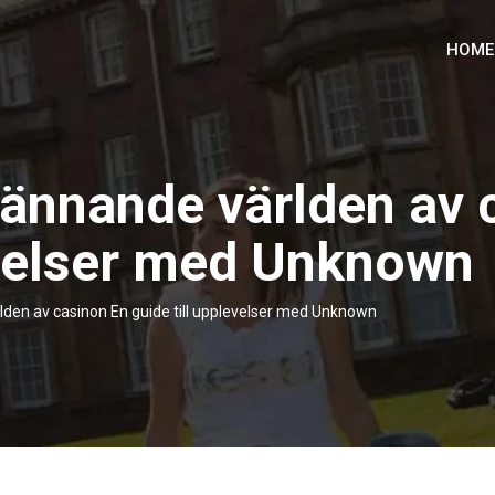
HOME
pännande världen av 
evelser med Unknown
den av casinon En guide till upplevelser med Unknown