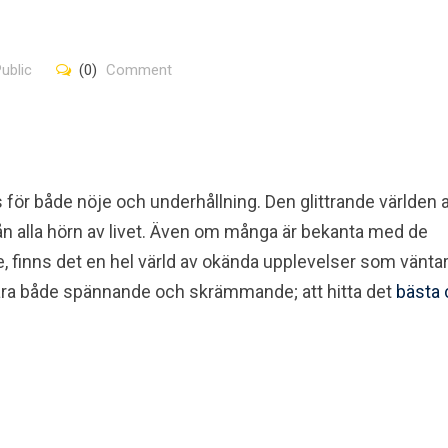
ublic
(0)
Comment
s för både nöje och underhållning. Den glittrande världen a
rån alla hörn av livet. Även om många är bekanta med de
 finns det en hel värld av okända upplevelser som väntar.
vara både spännande och skrämmande; att hitta det
bästa 