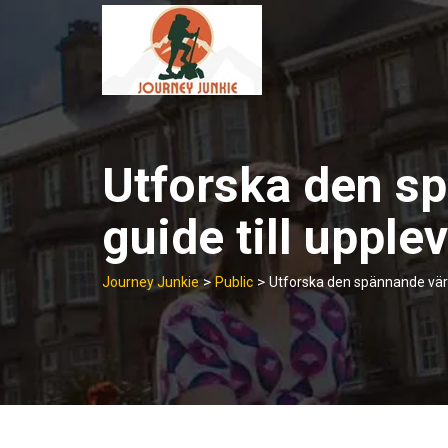
Skip
to
content
Utforska den s
guide till uppl
>
>
Journey Junkie
Public
Utforska den spännande värl