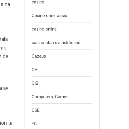
casino
 sina
Casino ohne oasis
casino online
kala
casino utan svensk licens
nik
n del
Cazeus
CH
CIB
a av
Computers, Games
CSE
non tar
EC