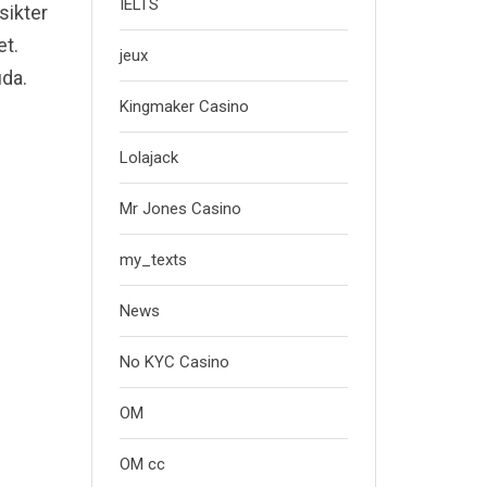
IELTS
sikter
et.
jeux
uda.
Kingmaker Casino
Lolajack
Mr Jones Casino
my_texts
News
No KYC Casino
OM
OM cc