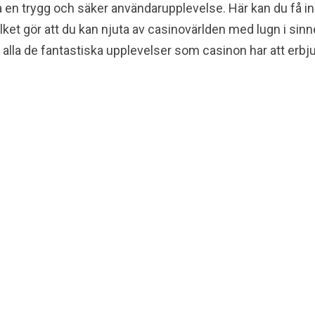
a en trygg och säker användarupplevelse. Här kan du få in
ket gör att du kan njuta av casinovärlden med lugn i sinn
 alla de fantastiska upplevelser som casinon har att erbj