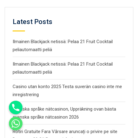
Latest Posts
Ilmainen Blackjack netissä: Pelaa 21 Fruit Cocktail
peliautomaatti peliä
Ilmainen Blackjack netissä: Pelaa 21 Fruit Cocktail
peliautomaatti peliä
Casino utan konto 2025 Testa suverän casino inte me
inregistrering
Svenska språke nätcasinon, Uppräkning ovan bästa
svenska språke nätcasinon 2026
Rotiri Gratuite Fara Vărsare aruncați o privire pe site