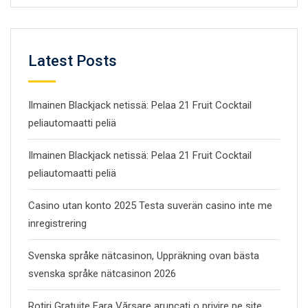
Latest Posts
Ilmainen Blackjack netissä: Pelaa 21 Fruit Cocktail
peliautomaatti peliä
Ilmainen Blackjack netissä: Pelaa 21 Fruit Cocktail
peliautomaatti peliä
Casino utan konto 2025 Testa suverän casino inte me
inregistrering
Svenska språke nätcasinon, Uppräkning ovan bästa
svenska språke nätcasinon 2026
Rotiri Gratuite Fara Vărsare aruncați o privire pe site