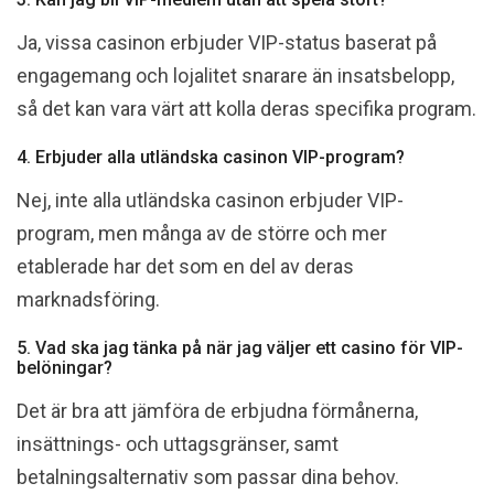
Ja, vissa casinon erbjuder VIP-status baserat på
engagemang och lojalitet snarare än insatsbelopp,
så det kan vara värt att kolla deras specifika program.
4. Erbjuder alla utländska casinon VIP-program?
Nej, inte alla utländska casinon erbjuder VIP-
program, men många av de större och mer
etablerade har det som en del av deras
marknadsföring.
5. Vad ska jag tänka på när jag väljer ett casino för VIP-
belöningar?
Det är bra att jämföra de erbjudna förmånerna,
insättnings- och uttagsgränser, samt
betalningsalternativ som passar dina behov.