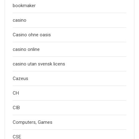
bookmaker
casino
Casino ohne oasis
casino online
casino utan svensk licens
Cazeus
CH
CIB
Computers, Games
CSE