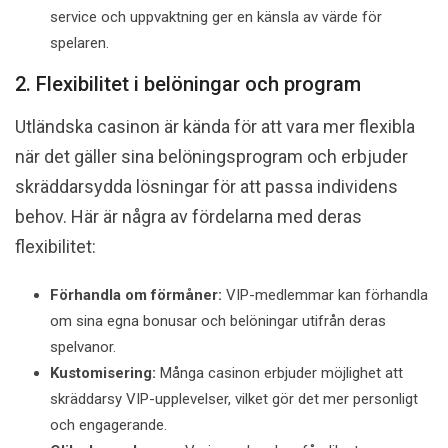
service och uppvaktning ger en känsla av värde för
spelaren.
2. Flexibilitet i belöningar och program
Utländska casinon är kända för att vara mer flexibla
när det gäller sina belöningsprogram och erbjuder
skräddarsydda lösningar för att passa individens
behov. Här är några av fördelarna med deras
flexibilitet:
Förhandla om förmåner:
VIP-medlemmar kan förhandla
om sina egna bonusar och belöningar utifrån deras
spelvanor.
Kustomisering:
Många casinon erbjuder möjlighet att
skräddarsy VIP-upplevelser, vilket gör det mer personligt
och engagerande.