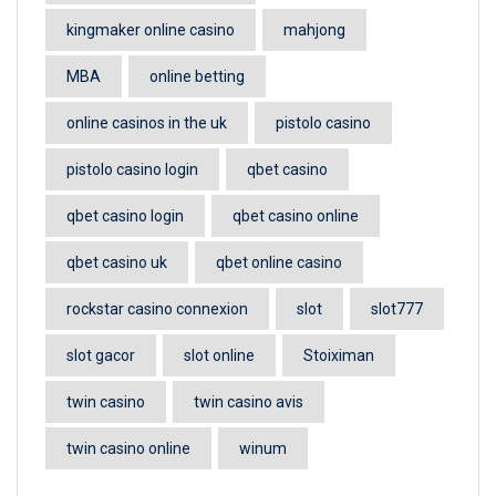
kingmaker online casino
mahjong
MBA
online betting
online casinos in the uk
pistolo casino
pistolo casino login
qbet casino
qbet casino login
qbet casino online
qbet casino uk
qbet online casino
rockstar casino connexion
slot
slot777
slot gacor
slot online
Stoiximan
twin casino
twin casino avis
twin casino online
winum