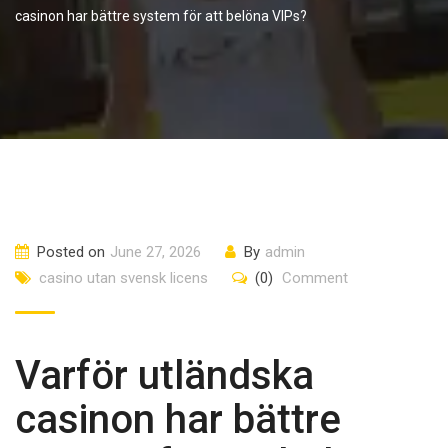
casinon har bättre system för att belöna VIPs?
Posted on
June 27, 2026
By
admin
casino utan svensk licens
(0)
Comment
Varför utländska
casinon har bättre