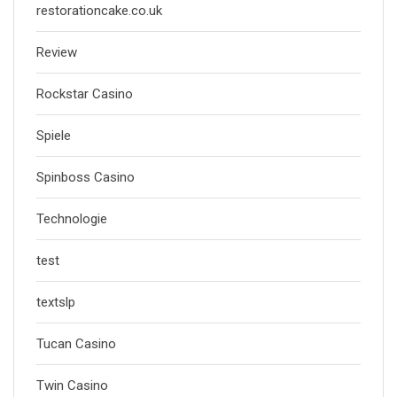
restorationcake.co.uk
Review
Rockstar Casino
Spiele
Spinboss Casino
Technologie
test
textslp
Tucan Casino
Twin Casino