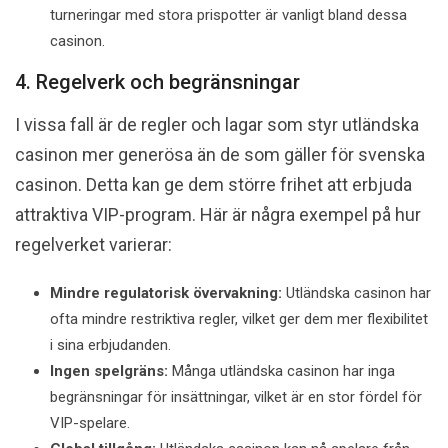
turneringar med stora prispotter är vanligt bland dessa
casinon.
4. Regelverk och begränsningar
I vissa fall är de regler och lagar som styr utländska
casinon mer generösa än de som gäller för svenska
casinon. Detta kan ge dem större frihet att erbjuda
attraktiva VIP-program. Här är några exempel på hur
regelverket varierar:
Mindre regulatorisk övervakning:
Utländska casinon har
ofta mindre restriktiva regler, vilket ger dem mer flexibilitet
i sina erbjudanden.
Ingen spelgräns:
Många utländska casinon har inga
begränsningar för insättningar, vilket är en stor fördel för
VIP-spelare.