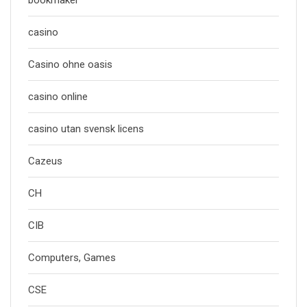
bookmaker
casino
Casino ohne oasis
casino online
casino utan svensk licens
Cazeus
CH
CIB
Computers, Games
CSE