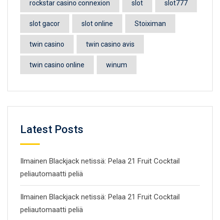
rockstar casino connexion
slot
slot777
slot gacor
slot online
Stoiximan
twin casino
twin casino avis
twin casino online
winum
Latest Posts
Ilmainen Blackjack netissä: Pelaa 21 Fruit Cocktail
peliautomaatti peliä
Ilmainen Blackjack netissä: Pelaa 21 Fruit Cocktail
peliautomaatti peliä