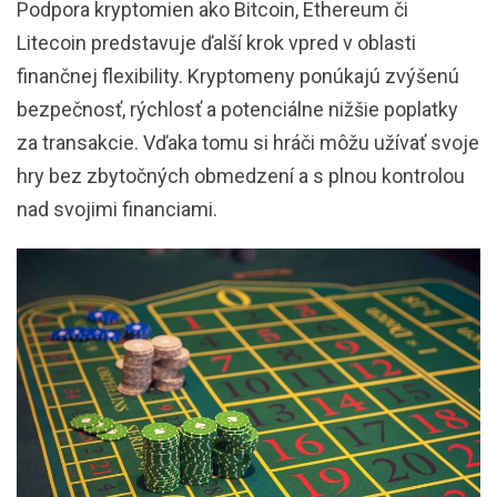
Podpora kryptomien ako Bitcoin, Ethereum či
Litecoin predstavuje ďalší krok vpred v oblasti
finančnej flexibility. Kryptomeny ponúkajú zvýšenú
bezpečnosť, rýchlosť a potenciálne nižšie poplatky
za transakcie. Vďaka tomu si hráči môžu užívať svoje
hry bez zbytočných obmedzení a s plnou kontrolou
nad svojimi financiami.