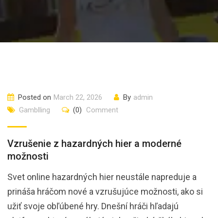
Posted on
March 22, 2026
By
admin
Gamblling
(0)
Comment
Vzrušenie z hazardných hier a moderné
možnosti
Svet online hazardných hier neustále napreduje a
prináša hráčom nové a vzrušujúce možnosti, ako si
užiť svoje obľúbené hry. Dnešní hráči hľadajú