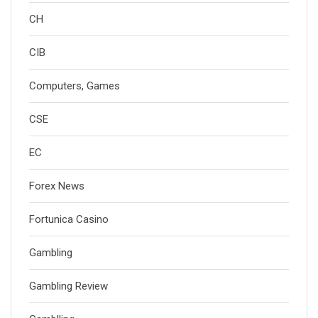
CH
CIB
Computers, Games
CSE
EC
Forex News
Fortunica Casino
Gambling
Gambling Review