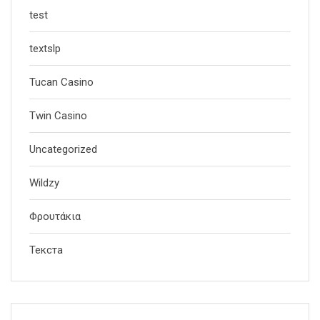
test
textslp
Tucan Casino
Twin Casino
Uncategorized
Wildzy
Φρουτάκια
Текста