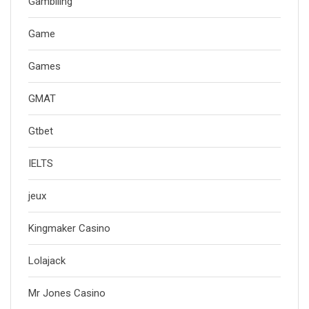
Gamblling
Game
Games
GMAT
Gtbet
IELTS
jeux
Kingmaker Casino
Lolajack
Mr Jones Casino