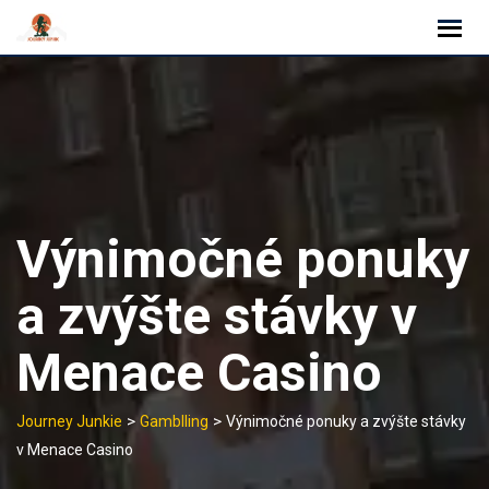
Skip
to
content
Výnimočné ponuky
a zvýšte stávky v
Menace Casino
>
>
Journey Junkie
Gamblling
Výnimočné ponuky a zvýšte stávky
v Menace Casino