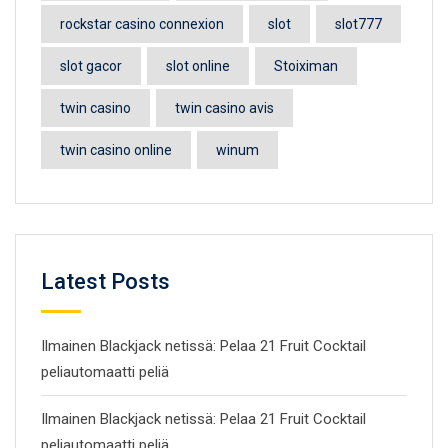
rockstar casino connexion
slot
slot777
slot gacor
slot online
Stoiximan
twin casino
twin casino avis
twin casino online
winum
Latest Posts
Ilmainen Blackjack netissä: Pelaa 21 Fruit Cocktail
peliautomaatti peliä
Ilmainen Blackjack netissä: Pelaa 21 Fruit Cocktail
peliautomaatti peliä