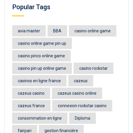
Popular Tags
avia master
BBA
casino online game
casino online game pin up
casino pinco online game
casino pin up online game
casino rockstar
casinos en ligne france
cazeus
cazeus casino
cazeus casino online
cazeus france
connexion rockstar casino
consommation en ligne
Diploma
fairpari
gestion financière