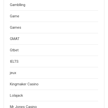
Gamblling
Game
Games
GMAT
Gtbet
IELTS
jeux
Kingmaker Casino
Lolajack
Mr Jones Casino