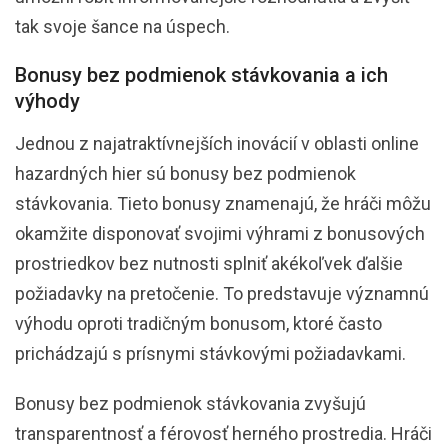
tak svoje šance na úspech.
Bonusy bez podmienok stávkovania a ich
výhody
Jednou z najatraktívnejších inovácií v oblasti online
hazardných hier sú bonusy bez podmienok
stávkovania. Tieto bonusy znamenajú, že hráči môžu
okamžite disponovať svojimi výhrami z bonusových
prostriedkov bez nutnosti splniť akékoľvek ďalšie
požiadavky na pretočenie. To predstavuje významnú
výhodu oproti tradičným bonusom, ktoré často
prichádzajú s prísnymi stávkovými požiadavkami.
Bonusy bez podmienok stávkovania zvyšujú
transparentnosť a férovosť herného prostredia. Hráči