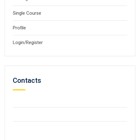
Single Course
Profile
Login/Register
Contacts
59 Street, Newyork City
+2123 5900036
info@gmail.com