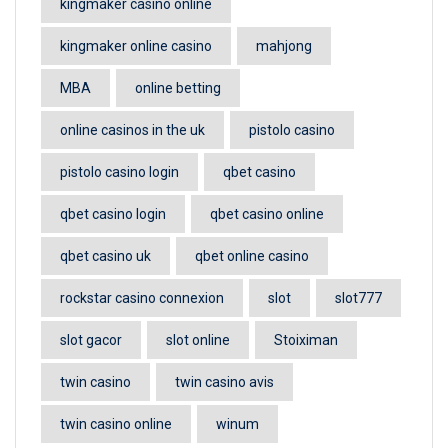
kingmaker casino online
kingmaker online casino
mahjong
MBA
online betting
online casinos in the uk
pistolo casino
pistolo casino login
qbet casino
qbet casino login
qbet casino online
qbet casino uk
qbet online casino
rockstar casino connexion
slot
slot777
slot gacor
slot online
Stoiximan
twin casino
twin casino avis
twin casino online
winum