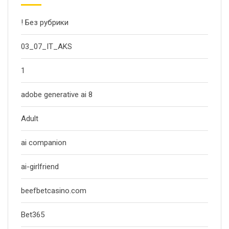
! Без рубрики
03_07_IT_AKS
1
adobe generative ai 8
Adult
ai companion
ai-girlfriend
beefbetcasino.com
Bet365