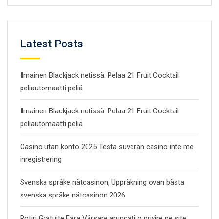
Latest Posts
Ilmainen Blackjack netissä: Pelaa 21 Fruit Cocktail
peliautomaatti peliä
Ilmainen Blackjack netissä: Pelaa 21 Fruit Cocktail
peliautomaatti peliä
Casino utan konto 2025 Testa suverän casino inte me
inregistrering
Svenska språke nätcasinon, Uppräkning ovan bästa
svenska språke nätcasinon 2026
Rotiri Gratuite Fara Vărsare aruncați o privire pe site