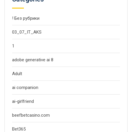
! Без рубрики
03_07_IT_AKS
1
adobe generative ai 8
Adult
ai companion
ai-girlfriend
beefbetcasino.com
Bet365