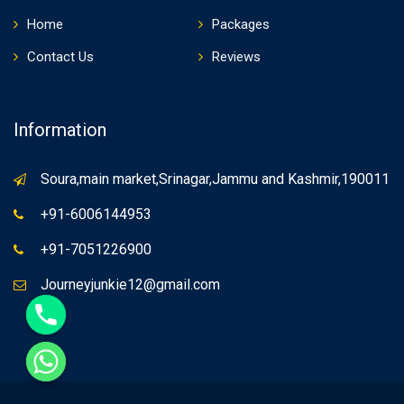
Home
Packages
Contact Us
Reviews
Information
Soura,main market,Srinagar,Jammu and Kashmir,190011
+91-6006144953
+91-7051226900
Journeyjunkie12@gmail.com