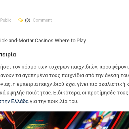
Public
(0)
Comment
ick-and-Mortar Casinos Where to Play
πειρία
τήσει τον κόσμο των τυχερών παιχνιδιών, προσφέρον
άνουν τα αγαπημένα τους παιχνίδια από την άνεση του
ίας, η εμπειρία παιχνιδιού έχει γίνει πιο ρεαλιστική 
ικά υψηλής ποιότητας. Ειδικότερα, οι προτίμησές τους
 στην Ελλάδα
για την ποικιλία του.