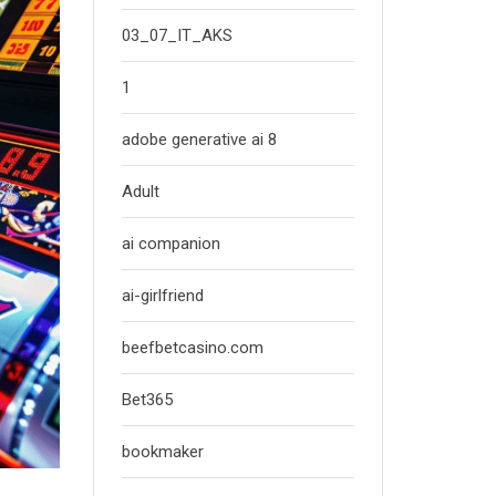
03_07_IT_AKS
1
adobe generative ai 8
Adult
ai companion
ai-girlfriend
beefbetcasino.com
Bet365
bookmaker