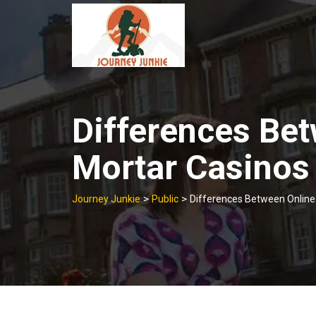
Skip
to
content
Differences Bet
Mortar Casinos
>
>
Journey Junkie
Public
Differences Between Online