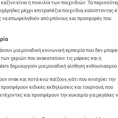
αζίνο είναι η ποικιλία των παιχνιδιών. Τα περισσότε
οχέρηδες μέχρι επιτραπέζια παιχνίδια, καλύπτοντας έ
ης να επωφεληθούν από μπόνους και προσφορές που
ιρία
άνουν μια μοναδική κοινωνική εμπειρία που δεν μπορε
ς των χεριών που ανακατεύουν τις μάρκες και η
lers δημιουργούν μια μοναδική αίσθηση ενθουσιασμού.
υν σνακ και ποτά ενώ παίζουν, κάτι που ενισχύει την
ά προσφέρουν ειδικές εκδηλώσεις και τουρνουά, που
έχοντες και προσφέρουν την ευκαιρία για μεγάλες ν