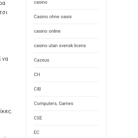
casino
ρα
τσι
Casino ohne oasis
casino online
casino utan svensk licens
ί να
Cazeus
CH
CIB
Computers, Games
ίκες.
CSE
EC