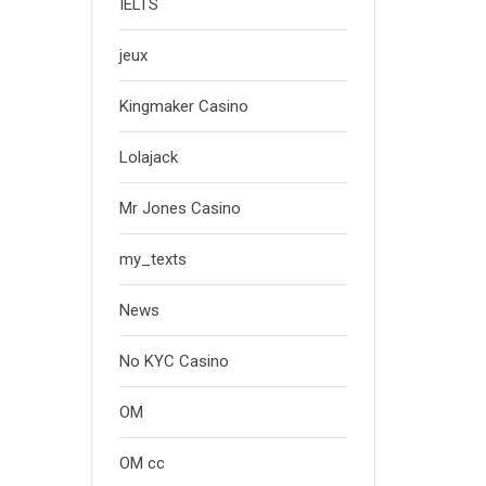
IELTS
jeux
Kingmaker Casino
Lolajack
Mr Jones Casino
my_texts
News
No KYC Casino
OM
OM cc