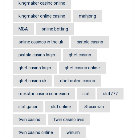
kingmaker casino online
kingmaker online casino
mahjong
MBA
online betting
online casinos in the uk
pistolo casino
pistolo casino login
qbet casino
qbet casino login
qbet casino online
qbet casino uk
qbet online casino
rockstar casino connexion
slot
slot777
slot gacor
slot online
Stoiximan
twin casino
twin casino avis
twin casino online
winum