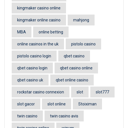
kingmaker casino online
kingmaker online casino
mahjong
MBA
online betting
online casinos in the uk
pistolo casino
pistolo casino login
qbet casino
qbet casino login
qbet casino online
qbet casino uk
qbet online casino
rockstar casino connexion
slot
slot777
slot gacor
slot online
Stoiximan
twin casino
twin casino avis