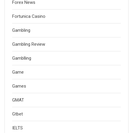
Forex News
Fortunica Casino
Gambling
Gambling Review
Gamblling
Game
Games
GMAT
Gtbet
IELTS