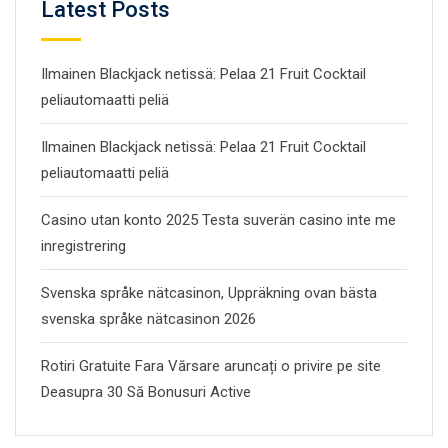
Latest Posts
Ilmainen Blackjack netissä: Pelaa 21 Fruit Cocktail
peliautomaatti peliä
Ilmainen Blackjack netissä: Pelaa 21 Fruit Cocktail
peliautomaatti peliä
Casino utan konto 2025 Testa suverän casino inte me
inregistrering
Svenska språke nätcasinon, Uppräkning ovan bästa
svenska språke nätcasinon 2026
Rotiri Gratuite Fara Vărsare aruncați o privire pe site
Deasupra 30 Să Bonusuri Active