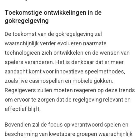
Toekomstige ontwikkelingen in de
gokregelgeving
De toekomst van de gokregelgeving zal
waarschijnlijk verder evolueren naarmate
technologieën zich ontwikkelen en de wensen van
spelers veranderen. Het is denkbaar dat er meer
aandacht komt voor innovatieve speelmethodes,
zoals live casinospellen en mobiele gokken.
Regelgevers zullen moeten reageren op deze trends
om ervoor te zorgen dat de regelgeving relevant en
effectief blijft.
Bovendien zal de focus op verantwoord spelen en
bescherming van kwetsbare groepen waarschijnlijk