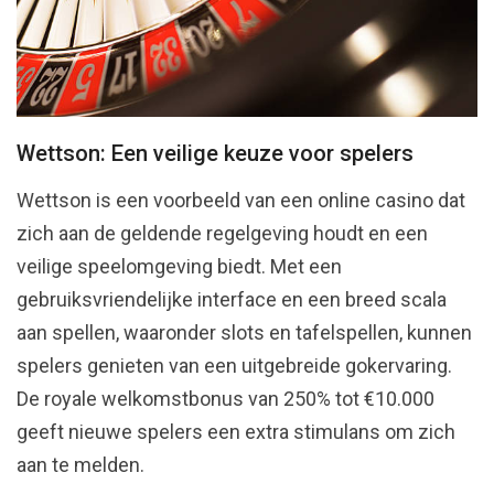
Wettson: Een veilige keuze voor spelers
Wettson is een voorbeeld van een online casino dat
zich aan de geldende regelgeving houdt en een
veilige speelomgeving biedt. Met een
gebruiksvriendelijke interface en een breed scala
aan spellen, waaronder slots en tafelspellen, kunnen
spelers genieten van een uitgebreide gokervaring.
De royale welkomstbonus van 250% tot €10.000
geeft nieuwe spelers een extra stimulans om zich
aan te melden.