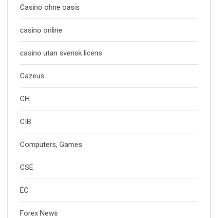
Casino ohne oasis
casino online
casino utan svensk licens
Cazeus
CH
CIB
Computers, Games
CSE
EC
Forex News