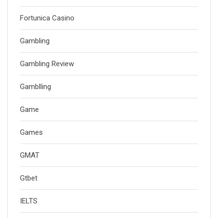
Fortunica Casino
Gambling
Gambling Review
Gamblling
Game
Games
GMAT
Gtbet
IELTS