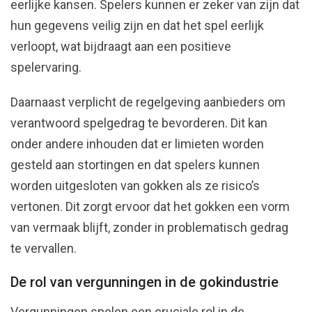
eerlijke kansen. Spelers kunnen er zeker van zijn dat
hun gegevens veilig zijn en dat het spel eerlijk
verloopt, wat bijdraagt aan een positieve
spelervaring.
Daarnaast verplicht de regelgeving aanbieders om
verantwoord spelgedrag te bevorderen. Dit kan
onder andere inhouden dat er limieten worden
gesteld aan stortingen en dat spelers kunnen
worden uitgesloten van gokken als ze risico’s
vertonen. Dit zorgt ervoor dat het gokken een vorm
van vermaak blijft, zonder in problematisch gedrag
te vervallen.
De rol van vergunningen in de gokindustrie
Vergunningen spelen een cruciale rol in de