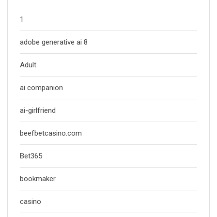
1
adobe generative ai 8
Adult
ai companion
ai-girlfriend
beefbetcasino.com
Bet365
bookmaker
casino