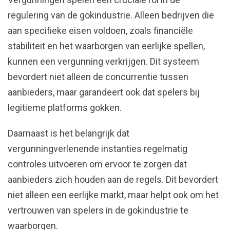
regulering van de gokindustrie. Alleen bedrijven die
aan specifieke eisen voldoen, zoals financiële
stabiliteit en het waarborgen van eerlijke spellen,
kunnen een vergunning verkrijgen. Dit systeem
bevordert niet alleen de concurrentie tussen
aanbieders, maar garandeert ook dat spelers bij
legitieme platforms gokken.
Daarnaast is het belangrijk dat
vergunningverlenende instanties regelmatig
controles uitvoeren om ervoor te zorgen dat
aanbieders zich houden aan de regels. Dit bevordert
niet alleen een eerlijke markt, maar helpt ook om het
vertrouwen van spelers in de gokindustrie te
waarborgen.