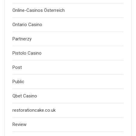
Online-Casinos Österreich
Ontario Casino
Partnerzy
Pistolo Casino
Post
Public
Qbet Casino
restorationcake.co.uk
Review