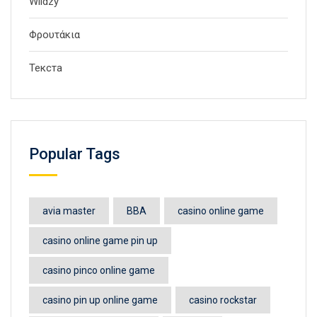
Wildzy
Φρουτάκια
Текста
Popular Tags
avia master
BBA
casino online game
casino online game pin up
casino pinco online game
casino pin up online game
casino rockstar